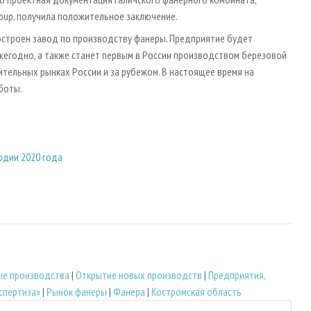
oup, получила положительное заключение.
 построен завод по производству фанеры. Предприятие будет
жегодно, а также станет первым в России производством березовой
ительных рынках России и за рубежом. В настоящее время на
боты.
одии 2020 года
ые производства
|
Открытие новых производств
|
Предприятия,
спертиза»
|
Рынок фанеры
|
Фанера
|
Костромская область