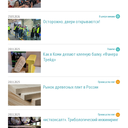
23.03.2026
В центре внимания
Осторожно, двери открываются!
28.11.2025
Развитие
Как в Коми делают клееную балку. «Фанера
Трейд»
28.11.2025
Производство плит
Рынок древесных плит в России
28.11.2025
Производство плит
«истконсалт». Трибологический инжиниринг