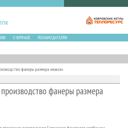
ХИВ
О ЖУРНАЛЕ
РЕКЛАМОДАТЕЛЯМ
производство фанеры размера «макси»
ии производство фанеры размера
то проектная документация Галичского фанерного комбината,