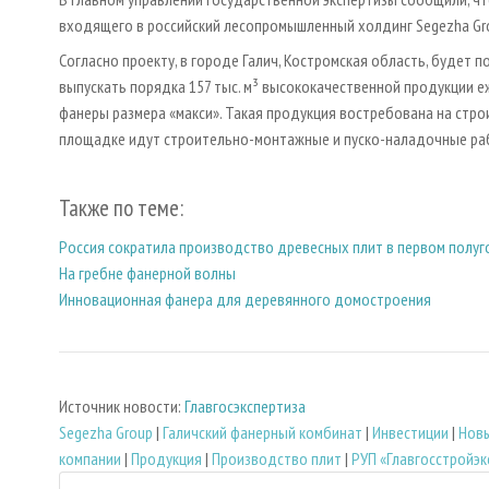
входящего в российский лесопромышленный холдинг Segezha Gr
Согласно проекту, в городе Галич, Костромская область, будет
выпускать порядка 157 тыс. м³ высококачественной продукции е
фанеры размера «макси». Такая продукция востребована на стро
площадке идут строительно-монтажные и пуско-наладочные ра
Также по теме:
Россия сократила производство древесных плит в первом полуг
На гребне фанерной волны
Инновационная фанера для деревянного домостроения
Источник новости:
Главгосэкспертиза
Segezha Group
|
Галичский фанерный комбинат
|
Инвестиции
|
Нов
компании
|
Продукция
|
Производство плит
|
РУП «Главгосстройэк