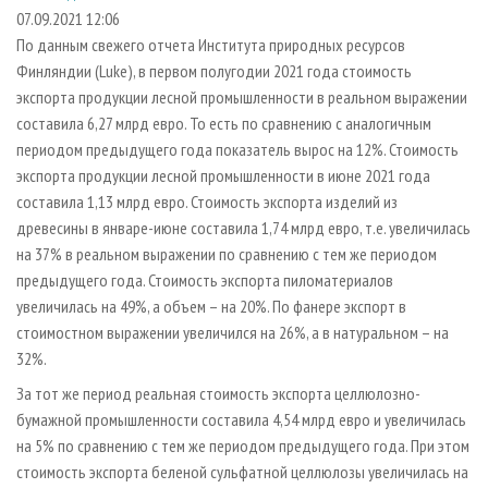
СУШКА ДРЕВЕСИНЫ
ПЕРСОНЫ
КОНТАКТЫ
РЕКЛАМА
07.09.2021 12:06
По данным свежего отчета Института природных ресурсов
ПРОИЗВОДСТВО ДРЕВЕСНЫХ ПЛИТ
МОБИЛЬНЫЕ ВЫСТАВКИ
РЕКЛАМА НА САЙТЕ
Финляндии (Luke), в первом полугодии 2021 года стоимость
ДЕРЕВЯННОЕ ДОМОСТРОЕНИЕ
ОФИЦИАЛЬНЫЕ ДЕЛЕГАЦИИ
экспорта продукции лесной промышленности в реальном выражении
ПРОИЗВОДСТВО МЕБЕЛИ
составила 6,27 млрд евро. То есть по сравнению с аналогичным
ПРИОРИТЕТНЫЕ ИНВЕСТПРОЕКТЫ
периодом предыдущего года показатель вырос на 12%. Стоимость
БИОЭНЕРГЕТИКА
RUSSIAN FORESTRY REVIEW
экспорта продукции лесной промышленности в июне 2021 года
ЦБП
ГАЗЕТА ЛЕСПРОМФОРУМ
составила 1,13 млрд евро. Стоимость экспорта изделий из
древесины в январе-июне составила 1,74 млрд евро, т.е. увеличилась
ИНСТРУМЕНТ И МАТЕРИАЛЫ
БИБЛИОТЕКА СПЕЦИАЛИСТА
на 37% в реальном выражении по сравнению с тем же периодом
предыдущего года. Стоимость экспорта пиломатериалов
увеличилась на 49%, а объем – на 20%. По фанере экспорт в
стоимостном выражении увеличился на 26%, а в натуральном – на
32%.
За тот же период реальная стоимость экспорта целлюлозно-
бумажной промышленности составила 4,54 млрд евро и увеличилась
на 5% по сравнению с тем же периодом предыдущего года. При этом
стоимость экспорта беленой сульфатной целлюлозы увеличилась на