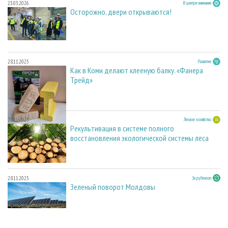
23.03.2026
В центре внимания
Осторожно, двери открываются!
28.11.2025
Развитие
Как в Коми делают клееную балку. «Фанера
Трейд»
28.11.2025
Лесное хозяйство
Рекультивация в системе полного
восстановления экологической системы леса
28.11.2025
За рубежом
Зеленый поворот Молдовы