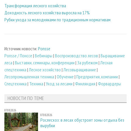
Трансформация лесного хозяйства
Доходность лесного хозяйства выросла на 17%
Рубки ухода за молодняками по традиционным нормативам
Источник новости:
Ponsse
Ponsse / Понссе
|
Вебинары
|
Воспроизводство лесов
|
Выращивание
леса
|
Выставки, семинары, конференции
|
За рубежом
|
Лесная
спецтехника
|
Лесное хозяйство
|
Лесовыращивание
|
Лесопромышленная техника
|
Обучение
|
Предприятия, компании
|
Спецтехника
|
Техника
|
Уход за лесами
|
Финляндия
|
Форвардеры
НОВОСТИ ПО ТЕМЕ
07.08.2026
07.08.2026
Рослесхоз: в лесах обустроят зоны отдыха без
вырубки