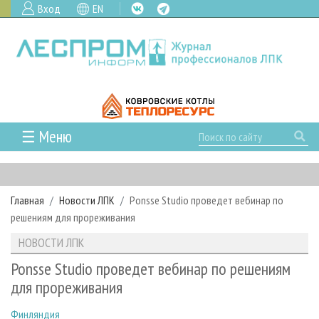
Вход
EN
☰ Меню
ГЛАВНАЯ
РУБРИКИ И ТЕМЫ
Главная
Новости ЛПК
Ponsse Studio проведет вебинар по
РУБРИКИ ЖУРНАЛА
НОВОСТИ
решениям для прореживания
ЛЕСНОЕ ХОЗЯЙСТВО
КАЛЕНДАРЬ СОБЫТИЙ
ПРОЕКТЫ ЛПИ
НОВОСТИ ЛПК
ЛЕСОЗАГОТОВКА
НОВОСТИ ЛПК
АНАЛИТИКА
АРХИВ
Ponsse Studio проведет вебинар по решениям
ЛЕСОПИЛЕНИЕ
НОВОСТИ ЖУРНАЛА
ПРЕДПРИЯТИЯ ЛПК
АРХИВ ЖУРНАЛОВ
для прореживания
О ЖУРНАЛЕ
ДЕРЕВООБРАБОТКА
НОВОСТИ КОМПАНИЙ
ЛЕСНЫЕ РЕГИОНЫ РОССИИ
СТАТЬИ
ПОДПИСКА
РЕКЛАМОДАТЕЛЯМ
Финляндия