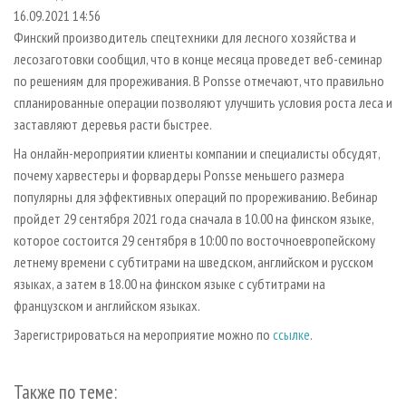
СУШКА ДРЕВЕСИНЫ
ПЕРСОНЫ
КОНТАКТЫ
РЕКЛАМА
16.09.2021 14:56
Финский производитель спецтехники для лесного хозяйства и
ПРОИЗВОДСТВО ДРЕВЕСНЫХ ПЛИТ
МОБИЛЬНЫЕ ВЫСТАВКИ
РЕКЛАМА НА САЙТЕ
лесозаготовки сообщил, что в конце месяца проведет веб-семинар
ДЕРЕВЯННОЕ ДОМОСТРОЕНИЕ
ОФИЦИАЛЬНЫЕ ДЕЛЕГАЦИИ
по решениям для прореживания. В Ponsse отмечают, что правильно
ПРОИЗВОДСТВО МЕБЕЛИ
спланированные операции позволяют улучшить условия роста леса и
ПРИОРИТЕТНЫЕ ИНВЕСТПРОЕКТЫ
заставляют деревья расти быстрее.
БИОЭНЕРГЕТИКА
RUSSIAN FORESTRY REVIEW
На онлайн-мероприятии клиенты компании и специалисты обсудят,
ЦБП
ГАЗЕТА ЛЕСПРОМФОРУМ
почему харвестеры и форвардеры Ponsse меньшего размера
ИНСТРУМЕНТ И МАТЕРИАЛЫ
БИБЛИОТЕКА СПЕЦИАЛИСТА
популярны для эффективных операций по прореживанию. Вебинар
пройдет 29 сентября 2021 года сначала в 10.00 на финском языке,
которое состоится 29 сентября в 10:00 по восточноевропейскому
летнему времени с субтитрами на шведском, английском и русском
языках, а затем в 18.00 на финском языке с субтитрами на
французском и английском языках.
Зарегистрироваться на мероприятие можно по
ссылке
.
Также по теме: