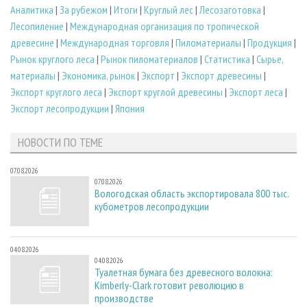
Аналитика
|
За рубежом
|
Итоги
|
Круглый лес
|
Лесозаготовка
|
Лесопиление
|
Международная организация по тропической
древесине
|
Международная торговля
|
Пиломатериалы
|
Продукция
|
Рынок круглого леса
|
Рынок пиломатериалов
|
Статистика
|
Сырье,
материалы
|
Экономика, рынок
|
Экспорт
|
Экспорт древесины
|
Экспорт круглого леса
|
Экспорт круглой древесины
|
Экспорт леса
|
Экспорт лесопродукции
|
Япония
НОВОСТИ ПО ТЕМЕ
07.08.2026
07.08.2026
Вологодская область экспортировала 800 тыс.
кубометров лесопродукции
04.08.2026
04.08.2026
Туалетная бумага без древесного волокна:
Kimberly-Clark готовит революцию в
производстве