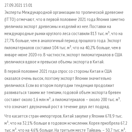
СУШКА ДРЕВЕСИНЫ
ПЕРСОНЫ
КОНТАКТЫ
РЕКЛАМА
27.09.2021 15:01
Эксперты Международной организации по тропической древесине
ПРОИЗВОДСТВО ДРЕВЕСНЫХ ПЛИТ
МОБИЛЬНЫЕ ВЫСТАВКИ
РЕКЛАМА НА САЙТЕ
(ITTO) отмечают, что в первой половине 2021 года Япония заметно
ДЕРЕВЯННОЕ ДОМОСТРОЕНИЕ
ОФИЦИАЛЬНЫЕ ДЕЛЕГАЦИИ
увеличила экспорт древесины и изделий из нее. Поставки на
ПРОИЗВОДСТВО МЕБЕЛИ
международные рынки круглого леса составили 813 тыс. м³, что на
ПРИОРИТЕТНЫЕ ИНВЕСТПРОЕКТЫ
27,7% больше, чем в аналогичный период прошлого года. Экспорт
БИОЭНЕРГЕТИКА
RUSSIAN FORESTRY REVIEW
пиломатериалов составил 104 тыс. м³, что на 40,2% больше, чем в
ЦБП
ГАЗЕТА ЛЕСПРОМФОРУМ
январе-июне 2020-го. В частности, экспорт пиломатериалов в США
увеличился вдвое и превысил объемы экспорта в Китай.
ИНСТРУМЕНТ И МАТЕРИАЛЫ
БИБЛИОТЕКА СПЕЦИАЛИСТА
В первой половине 2021 года спрос со стороны Китая и США
оказался очень высок, поэтому экспорт Японии значительно
увеличился. Если во втором полугодии тенденция продолжит
развиваться такими же темпами, годовой объем экспорта бревен
составит около 1,6 млн м³, а пиломатериалов – около 200 тыс. м³,
что означает двузначный рост в течение двух лет подряд.
Что касается стран-импортеров, Китай закупил у Японии 678,9 тыс.
м³, что на 32,1% больше в годовом исчислении. Корея приобрела 67,2
тыс. м³, что на 4,6% больше. На третьем месте Тайвань – 50,7 тыс. м³,