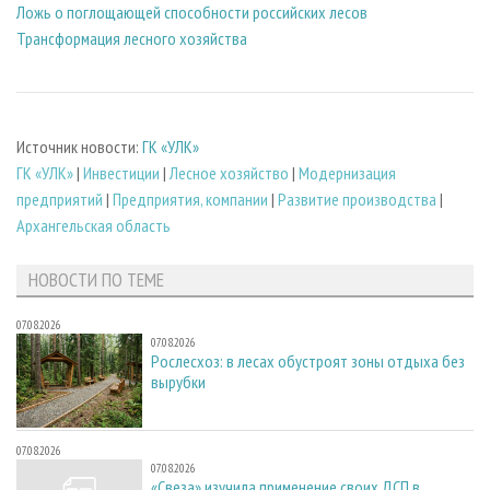
Ложь о поглощающей способности российских лесов
Трансформация лесного хозяйства
Источник новости:
ГК «УЛК»
ГК «УЛК»
|
Инвестиции
|
Лесное хозяйство
|
Модернизация
предприятий
|
Предприятия, компании
|
Развитие производства
|
Архангельская область
НОВОСТИ ПО ТЕМЕ
07.08.2026
07.08.2026
Рослесхоз: в лесах обустроят зоны отдыха без
вырубки
07.08.2026
07.08.2026
«Свеза» изучила применение своих ДСП в