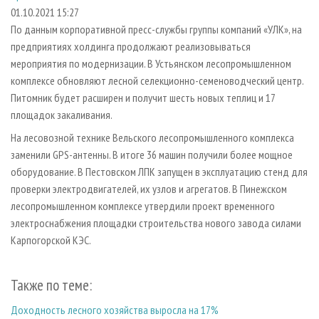
СУШКА ДРЕВЕСИНЫ
ПЕРСОНЫ
КОНТАКТЫ
РЕКЛАМА
01.10.2021 15:27
По данным корпоративной пресс-службы группы компаний «УЛК», на
ПРОИЗВОДСТВО ДРЕВЕСНЫХ ПЛИТ
МОБИЛЬНЫЕ ВЫСТАВКИ
РЕКЛАМА НА САЙТЕ
предприятиях холдинга продолжают реализовываться
ДЕРЕВЯННОЕ ДОМОСТРОЕНИЕ
ОФИЦИАЛЬНЫЕ ДЕЛЕГАЦИИ
мероприятия по модернизации. В Устьянском лесопромышленном
ПРОИЗВОДСТВО МЕБЕЛИ
комплексе обновляют лесной селекционно-семеноводческий центр.
ПРИОРИТЕТНЫЕ ИНВЕСТПРОЕКТЫ
Питомник будет расширен и получит шесть новых теплиц и 17
БИОЭНЕРГЕТИКА
RUSSIAN FORESTRY REVIEW
площадок закаливания.
ЦБП
ГАЗЕТА ЛЕСПРОМФОРУМ
На лесовозной технике Вельского лесопромышленного комплекса
ИНСТРУМЕНТ И МАТЕРИАЛЫ
БИБЛИОТЕКА СПЕЦИАЛИСТА
заменили GPS-антенны. В итоге 36 машин получили более мощное
оборудование. В Пестовском ЛПК запущен в эксплуатацию стенд для
проверки электродвигателей, их узлов и агрегатов. В Пинежском
лесопромышленном комплексе утвердили проект временного
электроснабжения площадки строительства нового завода силами
Карпогорской КЭС.
Также по теме:
Доходность лесного хозяйства выросла на 17%