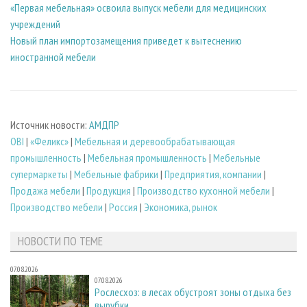
«Первая мебельная» освоила выпуск мебели для медицинских
учреждений
Новый план импортозамещения приведет к вытеснению
иностранной мебели
Источник новости:
АМДПР
OBI
|
«Феликс»
|
Мебельная и деревообрабатывающая
промышленность
|
Мебельная промышленность
|
Мебельные
супермаркеты
|
Мебельные фабрики
|
Предприятия, компании
|
Продажа мебели
|
Продукция
|
Производство кухонной мебели
|
Производство мебели
|
Россия
|
Экономика, рынок
НОВОСТИ ПО ТЕМЕ
07.08.2026
07.08.2026
Рослесхоз: в лесах обустроят зоны отдыха без
вырубки