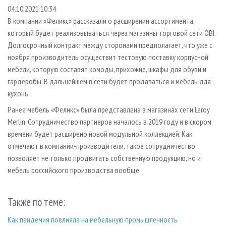
СУШКА ДРЕВЕСИНЫ
ПЕРСОНЫ
КОНТАКТЫ
РЕКЛАМА
04.10.2021 10:34
В компании «Феликс» рассказали о расширении ассортимента,
ПРОИЗВОДСТВО ДРЕВЕСНЫХ ПЛИТ
МОБИЛЬНЫЕ ВЫСТАВКИ
РЕКЛАМА НА САЙТЕ
который будет реализовываться через магазины торговой сети OBI.
ДЕРЕВЯННОЕ ДОМОСТРОЕНИЕ
ОФИЦИАЛЬНЫЕ ДЕЛЕГАЦИИ
Долгосрочный контракт между сторонами предполагает, что уже с
ПРОИЗВОДСТВО МЕБЕЛИ
ноября производитель осуществит тестовую поставку корпусной
ПРИОРИТЕТНЫЕ ИНВЕСТПРОЕКТЫ
мебели, которую составят комоды, прихожие, шкафы для обуви и
БИОЭНЕРГЕТИКА
RUSSIAN FORESTRY REVIEW
гардеробы. В дальнейшем в сети будет продаваться и мебель для
ЦБП
ГАЗЕТА ЛЕСПРОМФОРУМ
кухонь.
ИНСТРУМЕНТ И МАТЕРИАЛЫ
БИБЛИОТЕКА СПЕЦИАЛИСТА
Ранее мебель «Феликс» была представлена в магазинах сети Leroy
Merlin. Сотрудничество партнеров началось в 2019 году и в скором
времени будет расширено новой модульной коллекцией. Как
отмечают в компании-производители, такое сотрудничество
позволяет не только продвигать собственную продукцию, но и
мебель российского производства вообще.
Также по теме:
Как пандемия повлияла на мебельную промышленность