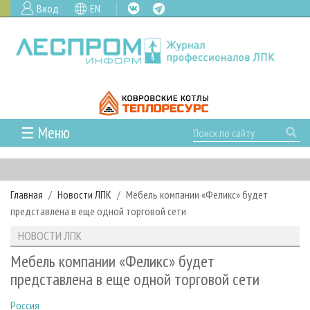
Вход
EN
☰ Меню
ГЛАВНАЯ
РУБРИКИ И ТЕМЫ
Главная
Новости ЛПК
Мебель компании «Феликс» будет
РУБРИКИ ЖУРНАЛА
НОВОСТИ
представлена в еще одной торговой сети
ЛЕСНОЕ ХОЗЯЙСТВО
КАЛЕНДАРЬ СОБЫТИЙ
ПРОЕКТЫ ЛПИ
НОВОСТИ ЛПК
ЛЕСОЗАГОТОВКА
НОВОСТИ ЛПК
АНАЛИТИКА
АРХИВ
Мебель компании «Феликс» будет
ЛЕСОПИЛЕНИЕ
НОВОСТИ ЖУРНАЛА
ПРЕДПРИЯТИЯ ЛПК
АРХИВ ЖУРНАЛОВ
представлена в еще одной торговой сети
О ЖУРНАЛЕ
ДЕРЕВООБРАБОТКА
НОВОСТИ КОМПАНИЙ
ЛЕСНЫЕ РЕГИОНЫ РОССИИ
СТАТЬИ
ПОДПИСКА
РЕКЛАМОДАТЕЛЯМ
Россия