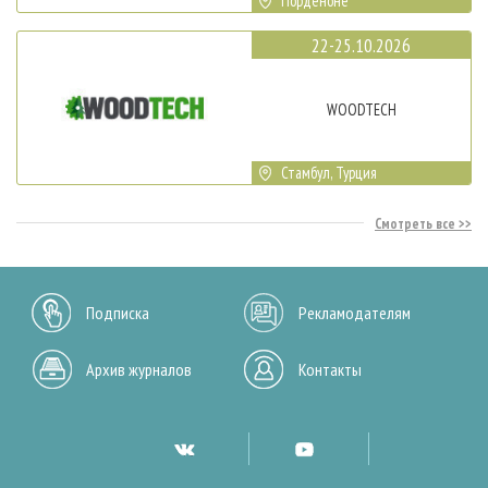
Порденоне
22-25.10.2026
WOODTECH
Стамбул, Турция
Смотреть все
Подписка
Рекламодателям
Архив журналов
Контакты