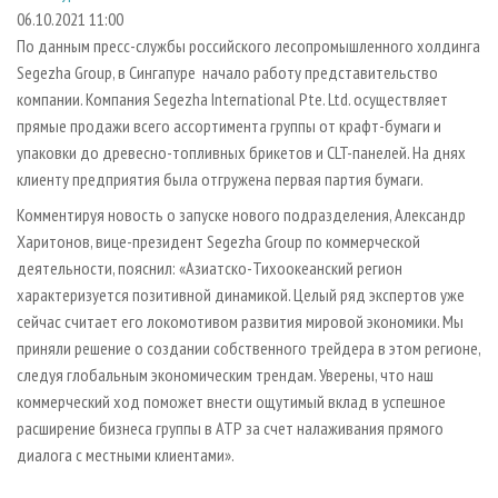
СУШКА ДРЕВЕСИНЫ
ПЕРСОНЫ
КОНТАКТЫ
РЕКЛАМА
06.10.2021 11:00
По данным пресс-службы российского лесопромышленного холдинга
ПРОИЗВОДСТВО ДРЕВЕСНЫХ ПЛИТ
МОБИЛЬНЫЕ ВЫСТАВКИ
РЕКЛАМА НА САЙТЕ
Segezha Group, в Сингапуре начало работу представительство
ДЕРЕВЯННОЕ ДОМОСТРОЕНИЕ
ОФИЦИАЛЬНЫЕ ДЕЛЕГАЦИИ
компании. Компания Segezha International Pte. Ltd. осуществляет
ПРОИЗВОДСТВО МЕБЕЛИ
прямые продажи всего ассортимента группы от крафт-бумаги и
ПРИОРИТЕТНЫЕ ИНВЕСТПРОЕКТЫ
упаковки до древесно-топливных брикетов и CLT-панелей. На днях
БИОЭНЕРГЕТИКА
RUSSIAN FORESTRY REVIEW
клиенту предприятия была отгружена первая партия бумаги.
ЦБП
ГАЗЕТА ЛЕСПРОМФОРУМ
Комментируя новость о запуске нового подразделения, Александр
ИНСТРУМЕНТ И МАТЕРИАЛЫ
БИБЛИОТЕКА СПЕЦИАЛИСТА
Харитонов, вице-президент Segezha Group по коммерческой
деятельности, пояснил: «Азиатско-Тихоокеанский регион
характеризуется позитивной динамикой. Целый ряд экспертов уже
сейчас считает его локомотивом развития мировой экономики. Мы
приняли решение о создании собственного трейдера в этом регионе,
следуя глобальным экономическим трендам. Уверены, что наш
коммерческий ход поможет внести ощутимый вклад в успешное
расширение бизнеса группы в АТР за счет налаживания прямого
диалога с местными клиентами».