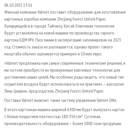
СУШКА ДРЕВЕСИНЫ
ПЕРСОНЫ
КОНТАКТЫ
РЕКЛАМА
06.10.2021 13:16
Финская компания Valmet поставит оборудование для изготовления
ПРОИЗВОДСТВО ДРЕВЕСНЫХ ПЛИТ
МОБИЛЬНЫЕ ВЫСТАВКИ
РЕКЛАМА НА САЙТЕ
картонных коробок компании Zhejiang Forest United Paper,
ДЕРЕВЯННОЕ ДОМОСТРОЕНИЕ
ОФИЦИАЛЬНЫЕ ДЕЛЕГАЦИИ
базирующейся в городе Тайчжоу, Китай. Ключевая технология
ПРОИЗВОДСТВО МЕБЕЛИ
будет установлена на новой машине по производству тарного
ПРИОРИТЕТНЫЕ ИНВЕСТПРОЕКТЫ
картона БДМ №6. Пуск линии в эксплуатацию запланирован на 2023
БИОЭНЕРГЕТИКА
RUSSIAN FORESTRY REVIEW
год. Стоимость заказа не разглашается, однако проект такого
ЦБП
ГАЗЕТА ЛЕСПРОМФОРУМ
масштаба обычно оценивается примерно в 10 млн евро.
ИНСТРУМЕНТ И МАТЕРИАЛЫ
БИБЛИОТЕКА СПЕЦИАЛИСТА
«Valmet предложила нам самые современные технические решения, и
мы хотели приобрести их проверенные ключевые технологии для
достижения наших целей. Мы особенно рады видеть, что новый тип
осушителя воздуха будет использоваться на практике», – рассказал
Линь Цицюнь, председатель Zhejiang Forest United Paper.
Поставка Valmet включит также систему управления Valmet DNA.
В итоге картонная машина шириной 6300 мм будет выпускать картон
с белым покрытием плотностью 180-350 г/м². Суточная
производительность оборудования – более 1800 тонн продукции.