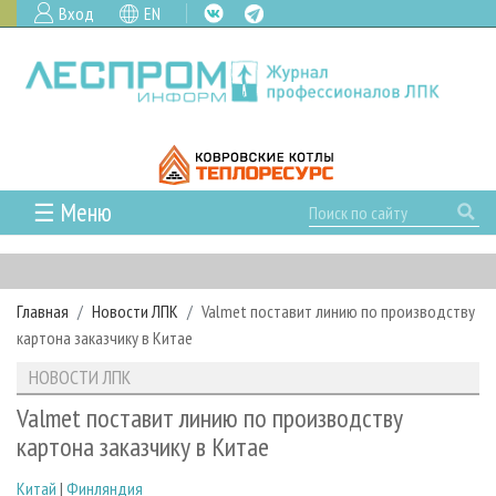
Вход
EN
☰ Меню
ГЛАВНАЯ
РУБРИКИ И ТЕМЫ
Главная
Новости ЛПК
Valmet поставит линию по производству
РУБРИКИ ЖУРНАЛА
НОВОСТИ
картона заказчику в Китае
ЛЕСНОЕ ХОЗЯЙСТВО
КАЛЕНДАРЬ СОБЫТИЙ
ПРОЕКТЫ ЛПИ
НОВОСТИ ЛПК
ЛЕСОЗАГОТОВКА
НОВОСТИ ЛПК
АНАЛИТИКА
АРХИВ
Valmet поставит линию по производству
ЛЕСОПИЛЕНИЕ
НОВОСТИ ЖУРНАЛА
ПРЕДПРИЯТИЯ ЛПК
АРХИВ ЖУРНАЛОВ
картона заказчику в Китае
О ЖУРНАЛЕ
ДЕРЕВООБРАБОТКА
НОВОСТИ КОМПАНИЙ
ЛЕСНЫЕ РЕГИОНЫ РОССИИ
СТАТЬИ
ПОДПИСКА
РЕКЛАМОДАТЕЛЯМ
Китай
|
Финляндия