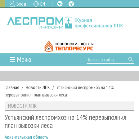
Вход
EN
☰ Меню
ГЛАВНАЯ
РУБРИКИ И ТЕМЫ
Главная
Новости ЛПК
Устьянский леспромхоз на 14%
РУБРИКИ ЖУРНАЛА
НОВОСТИ
перевыполнил план вывозки леса
ЛЕСНОЕ ХОЗЯЙСТВО
КАЛЕНДАРЬ СОБЫТИЙ
ПРОЕКТЫ ЛПИ
НОВОСТИ ЛПК
ЛЕСОЗАГОТОВКА
НОВОСТИ ЛПК
АНАЛИТИКА
АРХИВ
Устьянский леспромхоз на 14% перевыполнил
ЛЕСОПИЛЕНИЕ
НОВОСТИ ЖУРНАЛА
ПРЕДПРИЯТИЯ ЛПК
АРХИВ ЖУРНАЛОВ
план вывозки леса
О ЖУРНАЛЕ
ДЕРЕВООБРАБОТКА
НОВОСТИ КОМПАНИЙ
ЛЕСНЫЕ РЕГИОНЫ РОССИИ
СТАТЬИ
ПОДПИСКА
РЕКЛАМОДАТЕЛЯМ
Архангельская область