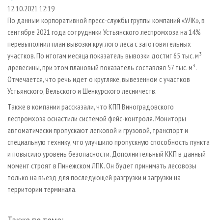
СУШКА ДРЕВЕСИНЫ
ПЕРСОНЫ
КОНТАКТЫ
РЕКЛАМА
12.10.2021 12:19
По данным корпоративной пресс-службы группы компаний «УЛК», в
ПРОИЗВОДСТВО ДРЕВЕСНЫХ ПЛИТ
МОБИЛЬНЫЕ ВЫСТАВКИ
РЕКЛАМА НА САЙТЕ
сентябре 2021 года сотрудники Устьянского леспромхоза на 14%
ДЕРЕВЯННОЕ ДОМОСТРОЕНИЕ
ОФИЦИАЛЬНЫЕ ДЕЛЕГАЦИИ
перевыполнил план вывозки круглого леса с заготовительных
ПРОИЗВОДСТВО МЕБЕЛИ
участков. По итогам месяца показатель вывозки достиг 65 тыс. м³
ПРИОРИТЕТНЫЕ ИНВЕСТПРОЕКТЫ
древесины, при этом плановый показатель составлял 57 тыс. м³.
БИОЭНЕРГЕТИКА
RUSSIAN FORESTRY REVIEW
Отмечается, что речь идет о кругляке, вывезенном с участков
ЦБП
ГАЗЕТА ЛЕСПРОМФОРУМ
Устьянского, Вельского и Шенкурского лесничеств.
ИНСТРУМЕНТ И МАТЕРИАЛЫ
БИБЛИОТЕКА СПЕЦИАЛИСТА
Также в компании рассказали, что КПП Виноградовского
леспромхоза оснастили системой фейс-контроля. Мониторы
автоматически пропускают легковой и грузовой, транспорт и
специальную технику, что улучшило пропускную способность пункта
и повысило уровень безопасности. Дополнительный ККП в данный
момент строят в Пинежском ЛПК. Он будет принимать лесовозы
только на въезд для последующей разгрузки и загрузки на
территории терминала.