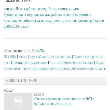
Также по теме:
«Ангара Лес»: глубокая переработка своими силами
Эффективная «гидравлика» для работы в жестких режимах
Как менялись объемы заготовки древесины санитарными рубками в
2009-2020 годах
Источник новости:
ГК «УЛК»
ГК «УЛК»
|
Итоги
|
Круглый лес
|
Лесозаготовка
|
Перевозка круглого
леса
|
Предприятия, компании
|
Рост объемов лесозаготовки
|
Сырье,
материалы
|
Транспортировка круглого леса
|
Архангельская область
НОВОСТИ ПО ТЕМЕ
07.08.2026
07.08.2026
«Свеза» изучила применение своих ДСП в
мебельном производстве