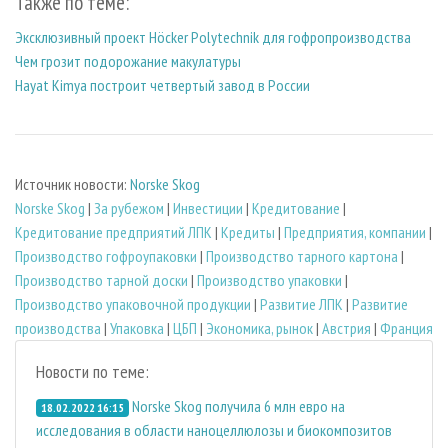
Также по теме:
Эксклюзивный проект Höcker Polytechnik для гофропроизводства
Чем грозит подорожание макулатуры
Hayat Kimya построит четвертый завод в России
Источник новости:
Norske Skog
Norske Skog
|
За рубежом
|
Инвестиции
|
Кредитование
|
Кредитование предприятий ЛПК
|
Кредиты
|
Предприятия, компании
|
Производство гофроупаковки
|
Производство тарного картона
|
Производство тарной доски
|
Производство упаковки
|
Производство упаковочной продукции
|
Развитие ЛПК
|
Развитие
производства
|
Упаковка
|
ЦБП
|
Экономика, рынок
|
Австрия
|
Франция
Новости по теме:
Norske Skog получила 6 млн евро на
18.02.2022 16:15
исследования в области наноцеллюлозы и биокомпозитов