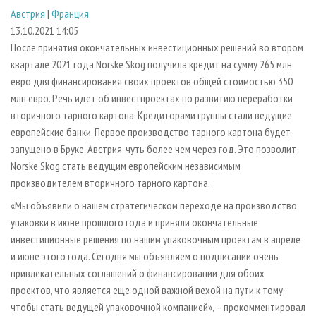
СУШКА ДРЕВЕСИНЫ
ПЕРСОНЫ
КОНТАКТЫ
РЕКЛАМА
Австрия
|
Франция
13.10.2021 14:05
ПРОИЗВОДСТВО ДРЕВЕСНЫХ ПЛИТ
МОБИЛЬНЫЕ ВЫСТАВКИ
РЕКЛАМА НА САЙТЕ
После принятия окончательных инвестиционных решений во втором
ДЕРЕВЯННОЕ ДОМОСТРОЕНИЕ
ОФИЦИАЛЬНЫЕ ДЕЛЕГАЦИИ
квартале 2021 года Norske Skog получила кредит на сумму 265 млн
ПРОИЗВОДСТВО МЕБЕЛИ
ПРИОРИТЕТНЫЕ ИНВЕСТПРОЕКТЫ
евро для финансирования своих проектов общей стоимостью 350
млн евро. Речь идет об инвестпроектах по развитию переработки
БИОЭНЕРГЕТИКА
RUSSIAN FORESTRY REVIEW
вторичного тарного картона. Кредиторами группы стали ведущие
ЦБП
ГАЗЕТА ЛЕСПРОМФОРУМ
европейские банки. Первое производство тарного картона будет
запущено в Бруке, Австрия, чуть более чем через год. Это позволит
ИНСТРУМЕНТ И МАТЕРИАЛЫ
БИБЛИОТЕКА СПЕЦИАЛИСТА
Norske Skog стать ведущим европейским независимым
производителем вторичного тарного картона.
«Мы объявили о нашем стратегическом переходе на производство
упаковки в июне прошлого года и приняли окончательные
инвестиционные решения по нашим упаковочным проектам в апреле
и июне этого года. Сегодня мы объявляем о подписании очень
привлекательных соглашений о финансировании для обоих
проектов, что является еще одной важной вехой на пути к тому,
чтобы стать ведущей упаковочной компанией», – прокомментировал