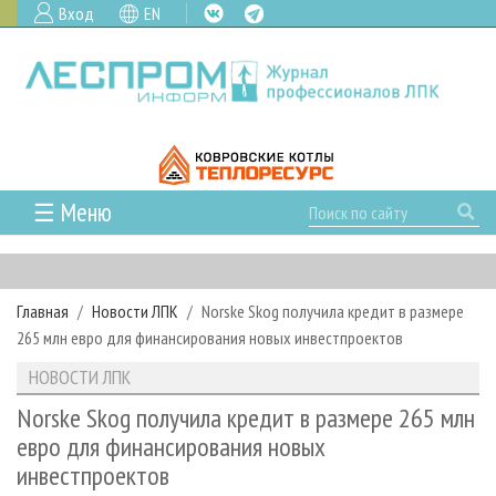
Вход
EN
☰ Меню
ГЛАВНАЯ
РУБРИКИ И ТЕМЫ
Главная
Новости ЛПК
Norske Skog получила кредит в размере
РУБРИКИ ЖУРНАЛА
НОВОСТИ
265 млн евро для финансирования новых инвестпроектов
ЛЕСНОЕ ХОЗЯЙСТВО
КАЛЕНДАРЬ СОБЫТИЙ
ПРОЕКТЫ ЛПИ
НОВОСТИ ЛПК
ЛЕСОЗАГОТОВКА
НОВОСТИ ЛПК
АНАЛИТИКА
АРХИВ
Norske Skog получила кредит в размере 265 млн
ЛЕСОПИЛЕНИЕ
НОВОСТИ ЖУРНАЛА
ПРЕДПРИЯТИЯ ЛПК
АРХИВ ЖУРНАЛОВ
евро для финансирования новых
О ЖУРНАЛЕ
инвестпроектов
ДЕРЕВООБРАБОТКА
НОВОСТИ КОМПАНИЙ
ЛЕСНЫЕ РЕГИОНЫ РОССИИ
СТАТЬИ
ПОДПИСКА
РЕКЛАМОДАТЕЛЯМ