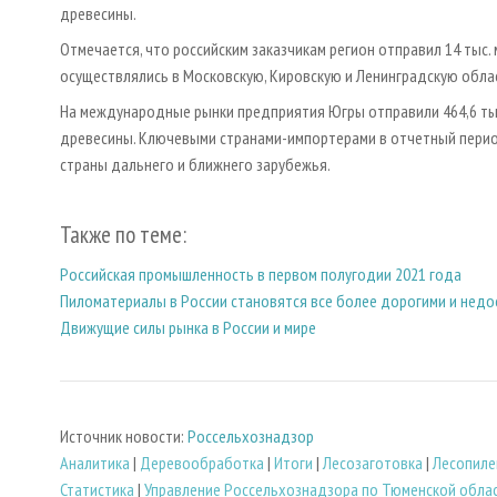
древесины.
Отмечается, что российским заказчикам регион отправил 14 тыс.
осуществлялись в Московскую, Кировскую и Ленинградскую облас
На международные рынки предприятия Югры отправили 464,6 тыс.
древесины. Ключевыми странами-импортерами в отчетный период
страны дальнего и ближнего зарубежья.
Также по теме:
Российская промышленность в первом полугодии 2021 года
Пиломатериалы в России становятся все более дорогими и нед
Движущие силы рынка в России и мире
Источник новости:
Россельхознадзор
Аналитика
|
Деревообработка
|
Итоги
|
Лесозаготовка
|
Лесопиле
Статистика
|
Управление Россельхознадзора по Тюменской облас