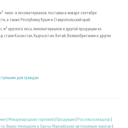
 м³ пило- и лесоматериалов, поставки в январе-сентябре
ти, а также Республику Крым и Ставропольский край.
 м³ круглого леса, пиломатериалов и другой продукции из
 стали Казахстан, Кыргызстан, Китай, Великобритания и другие
оступными для граждан
ние
|
Международная торговля
|
Продукция
|
Россельхознадзор
|
ти, Ямало-Ненецкому и Ханты-Мансийскому автономным округам
|