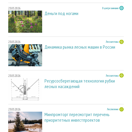
23.03.2026
В центре внимания
Деньги под ногами
23.03.2026
Лесозаготовка
Динамика рынка лесных машин в России
23.03.2026
Лесозаготовка
Ресурсосберегающая технология рубки
лесных насаждений
23.03.2026
Лесопиление
Минпромторг пересмотрит перечень
приоритетных инвестпроектов