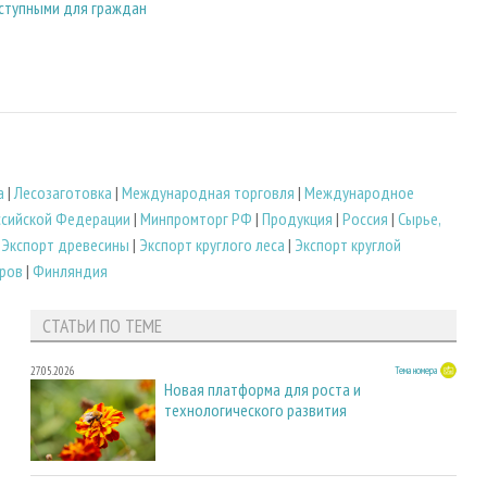
оступными для граждан
а
|
Лесозаготовка
|
Международная торговля
|
Международное
ссийской Федерации
|
Минпромторг РФ
|
Продукция
|
Россия
|
Сырье,
|
Экспорт древесины
|
Экспорт круглого леса
|
Экспорт круглой
ров
|
Финляндия
СТАТЬИ ПО ТЕМЕ
27.05.2026
Тема номера
Новая платформа для роста и
технологического развития