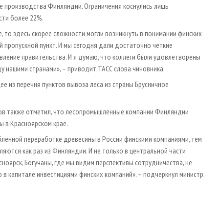
 производства Финляндии. Ограничения коснулись лишь
сти более 22%.
, то здесь скорее сложности могли возникнуть в понимании финских
й пропускной пункт. И мы сегодня дали достаточно четкие
овление правительства. И я думаю, что коллеги были удовлетворены
ду нашими странами», – приводит ТАСС слова чиновника.
е из перечня пунктов вывоза леса из страны Брусничное
ров также отметил, что лесопромышленные компании Финляндии
ы в Красноярском крае.
бленной переработке древесины в России финскими компаниями, тем
ются как раз из Финляндии. И не только в центральной части
сноярск, Богучаны, где мы видим перспективы сотрудничества, не
 в капитале инвестициями финских компаний», – подчеркнул министр.