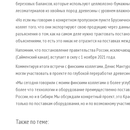
березовых балансов, которые используют целлюлозно-бумажные
лесоматериалов из хвойных пород древесины с уровнем влажно
«Но если мы говорим о конкретном пропускном пункте Брусничное
коллег того, что они экспортируют свою продукцию через данны
разъяснения о том, как на самом деле нужно трактовать постан
объяснениями, то есть это никак не отразится на поставках меж
Напомним, что постановление правительства России, исключающе
(Сайменский канал), вступает в силу с 1 ноября 2021 года.
Комментируя итоги встречи с финскими коллегами, Денис Манту
могли участвовать в проекте по глубокой переработке древесин
«Мы сегодня говорили с моими финскими коллегами о более углу
более что технологии и оборудование преимущественно поставля
России, но и в Сибири. Мы обсуждали конкретный проект, это Кра
только по поставкам оборудования, но и по возможному участию
Также по теме: