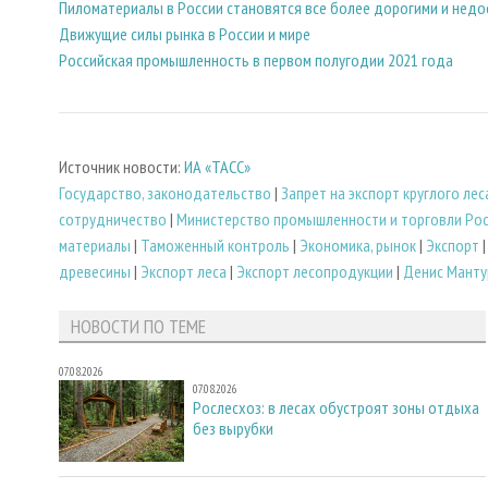
Пиломатериалы в России становятся все более дорогими и нед
Движущие силы рынка в России и мире
Российская промышленность в первом полугодии 2021 года
Источник новости:
ИА «ТАСС»
Государство, законодательство
|
Запрет на экспорт круглого лес
сотрудничество
|
Министерство промышленности и торговли Ро
материалы
|
Таможенный контроль
|
Экономика, рынок
|
Экспорт
древесины
|
Экспорт леса
|
Экспорт лесопродукции
|
Денис Манту
НОВОСТИ ПО ТЕМЕ
07.08.2026
07.08.2026
Рослесхоз: в лесах обустроят зоны отдыха
без вырубки