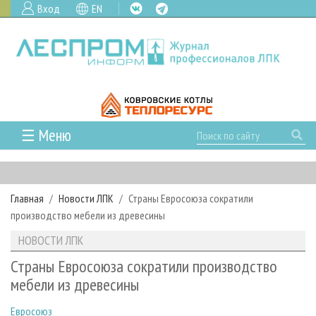
Вход
EN
☰ Меню
ГЛАВНАЯ
РУБРИКИ И ТЕМЫ
Главная
Новости ЛПК
Страны Евросоюза сократили
РУБРИКИ ЖУРНАЛА
НОВОСТИ
производство мебели из древесины
ЛЕСНОЕ ХОЗЯЙСТВО
КАЛЕНДАРЬ СОБЫТИЙ
ПРОЕКТЫ ЛПИ
НОВОСТИ ЛПК
ЛЕСОЗАГОТОВКА
НОВОСТИ ЛПК
АНАЛИТИКА
АРХИВ
Страны Евросоюза сократили производство
ЛЕСОПИЛЕНИЕ
НОВОСТИ ЖУРНАЛА
ПРЕДПРИЯТИЯ ЛПК
АРХИВ ЖУРНАЛОВ
мебели из древесины
О ЖУРНАЛЕ
ДЕРЕВООБРАБОТКА
НОВОСТИ КОМПАНИЙ
ЛЕСНЫЕ РЕГИОНЫ РОССИИ
СТАТЬИ
ПОДПИСКА
РЕКЛАМОДАТЕЛЯМ
Евросоюз