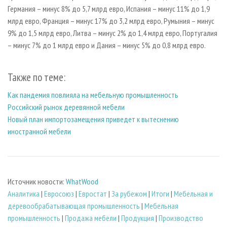
Германия – минус 8% до 5,7 млрд евро, Испания – минус 11% до 1,9
млрд евро, Франция – минус 17% до 3,2 млрд евро, Румыния – минус
9% до 1,5 млрд евро, Литва – минус 2% до 1,4 млрд евро, Португалия
– минус 7% до 1 млрд евро и Дания – минус 5% до 0,8 млрд евро.
Также по теме:
Как пандемия повлияла на мебельную промышленность
Российский рынок деревянной мебели
Новый план импортозамещения приведет к вытеснению
иностранной мебели
Источник новости:
WhatWood
Аналитика
|
Евросоюз
|
Евростат
|
За рубежом
|
Итоги
|
Мебельная и
деревообрабатывающая промышленность
|
Мебельная
промышленность
|
Продажа мебели
|
Продукция
|
Производство