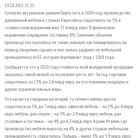
СУШКА ДРЕВЕСИНЫ
ПЕРСОНЫ
КОНТАКТЫ
РЕКЛАМА
19.10.2021 11:25
Согласно актуальным данным Евростата, в 2020 году производство
ПРОИЗВОДСТВО ДРЕВЕСНЫХ ПЛИТ
МОБИЛЬНЫЕ ВЫСТАВКИ
РЕКЛАМА НА САЙТЕ
деревянной мебели в странах Евросоюза сократилось на 5% в
ДЕРЕВЯННОЕ ДОМОСТРОЕНИЕ
ОФИЦИАЛЬНЫЕ ДЕЛЕГАЦИИ
стоимостном выражении жло 32,4 млрд евро. В физическом
ПРОИЗВОДСТВО МЕБЕЛИ
выражении сокращение составило 8%. Снижение объемов
ПРИОРИТЕТНЫЕ ИНВЕСТПРОЕКТЫ
производства оказалось не таким сильным, как планировалось на
БИОЭНЕРГЕТИКА
RUSSIAN FORESTRY REVIEW
период пандемии, однако и оно сильно ударило по мебельной
ЦБП
ГАЗЕТА ЛЕСПРОМФОРУМ
промышленности ЕС, которая переживает спад с 2018 года.
ИНСТРУМЕНТ И МАТЕРИАЛЫ
БИБЛИОТЕКА СПЕЦИАЛИСТА
Сообщается, что в 2020 году стоимость всей выпущенной продукции
оказалась самой низкой за последние шесть лет. За год торговля
сократилась на 13% до 2,8 млрд евро, на что повлияли локдауны и
другие ограничительные меры.
Что касается товарных категорий, то сегмент мягких кресел
сократился на 5% до 7 млрд евро, офисная мебель – на 1% до 4 млрд
евро, мебель для спален – на 3% до 2,8 млрд евро, мебель для
столовых и гостиных – на 4% до 6,3 млрд евро. Кроме Италии, где
производство мебели выросло на 4%, в других странах мебельная
промышленность сократилась: Польша – минус 3% до 5,9 млрд евро,