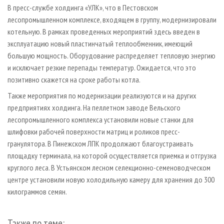
СУШКА ДРЕВЕСИНЫ
ПЕРСОНЫ
В пресс-службе холдинга «УЛК», что в Пестовском
КОНТАКТЫ
РЕКЛАМА
лесопромышленном комплексе, входящем в группу, модернизировали
ПРОИЗВОДСТВО ДРЕВЕСНЫХ ПЛИТ
МОБИЛЬНЫЕ ВЫСТАВКИ
РЕКЛАМА НА САЙТЕ
котельную. В рамках проведенных мероприятий здесь введен в
ДЕРЕВЯННОЕ ДОМОСТРОЕНИЕ
ОФИЦИАЛЬНЫЕ ДЕЛЕГАЦИИ
эксплуатацию новый пластинчатый теплообменник, имеющий
большую мощность. Оборудование распределяет тепловую энергию
ПРОИЗВОДСТВО МЕБЕЛИ
ПРИОРИТЕТНЫЕ ИНВЕСТПРОЕКТЫ
и исключает резкие перепады температур. Ожидается, что это
БИОЭНЕРГЕТИКА
RUSSIAN FORESTRY REVIEW
позитивно скажется на сроке работы котла.
ЦБП
ГАЗЕТА ЛЕСПРОМФОРУМ
Также мероприятия по модернизации реализуются и на других
ИНСТРУМЕНТ И МАТЕРИАЛЫ
БИБЛИОТЕКА СПЕЦИАЛИСТА
предприятиях холдинга. На пеллетном заводе Вельского
лесопромышленного комплекса установили новые станки для
шлифовки рабочей поверхности матриц и роликов пресс-
гранулятора. В Пинежском ЛПК продолжают благоустраивать
площадку терминала, на которой осуществляется приемка и отгрузка
круглого леса. В Устьянском лесном селекционно-семеноводческом
центре установили новую холодильную камеру для хранения до 300
килограммов семян.
Также по теме: