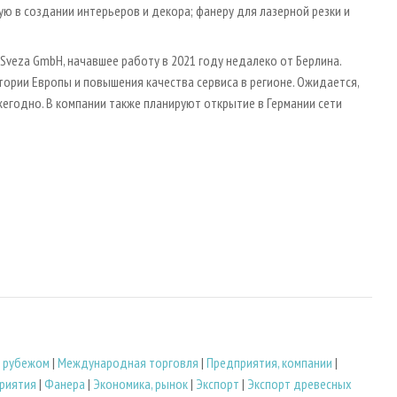
ю в создании интерьеров и декора; фанеру для лазерной резки и
Sveza GmbH, начавшее работу в 2021 году недалеко от Берлина.
ории Европы и повышения качества сервиса в регионе. Ожидается,
жегодно. В компании также планируют открытие в Германии сети
 рубежом
|
Международная торговля
|
Предприятия, компании
|
риятия
|
Фанера
|
Экономика, рынок
|
Экспорт
|
Экспорт древесных