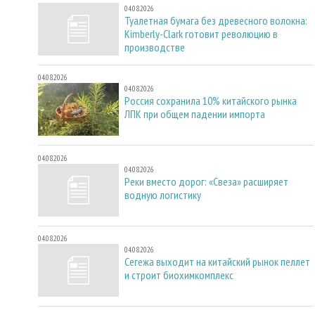
04.08.2026
Туалетная бумага без древесного волокна:
Kimberly-Clark готовит революцию в
производстве
04.08.2026
04.08.2026
Россия сохранила 10% китайского рынка
ЛПК при общем падении импорта
04.08.2026
04.08.2026
Реки вместо дорог: «Свеза» расширяет
водную логистику
04.08.2026
04.08.2026
Сегежа выходит на китайский рынок пеллет
и строит биохимкомплекс