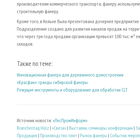
производителям коммерческого транспорта; фанеру, используему
строительную фанеру.
Кроме того, в Кельне была презентована дочернее предприятие 
Подразделение создано для развития каналов продаж на террит
что через три года продажи организации превысят 100 тыс. м³ е
складов.
Также по теме:
Инновационная фанера для деревянного домостроения
«Красфан»: гранды сибирской фанеры
Режущие инструменты и оборудование для обработки CLT
Источник новости:
«ЛесПромИнформ»
Branchentag Holz
|
«Свеза»
|
Выставки, семинары, конференции
|
За
Продукция
|
Производство плит
|
Рынок фанеры
|
События, мероп