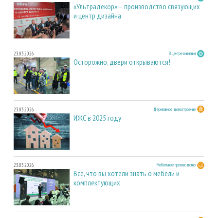
«Ультрадекор» – производство связующих
и центр дизайна
23.03.2026
В центре внимания
Осторожно, двери открываются!
23.03.2026
Деревянное домостроение
ИЖС в 2025 году
23.03.2026
Мебельное производство
Всё, что вы хотели знать о мебели и
комплектующих