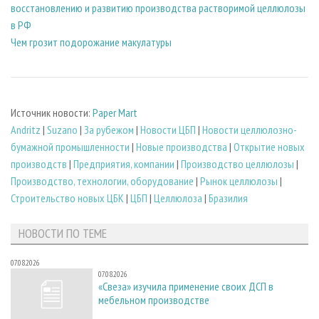
восстановлению и развитию производства растворимой целлюлозы
в РФ
Чем грозит подорожание макулатуры
Источник новости:
Paper Mart
Andritz
|
Suzano
|
За рубежом
|
Новости ЦБП
|
Новости целлюлозно-
бумажной промышленности
|
Новые производства
|
Открытие новых
производств
|
Предприятия, компании
|
Производство целлюлозы
|
Производство, технологии, оборудование
|
Рынок целлюлозы
|
Строительство новых ЦБК
|
ЦБП
|
Целлюлоза
|
Бразилия
НОВОСТИ ПО ТЕМЕ
07.08.2026
07.08.2026
«Свеза» изучила применение своих ДСП в
мебельном производстве