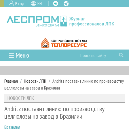
Вход
EN
☰ Меню
ГЛАВНАЯ
РУБРИКИ И ТЕМЫ
Главная
Новости ЛПК
Andritz поставит линию по производству
РУБРИКИ ЖУРНАЛА
НОВОСТИ
целлюлозы на завод в Бразилии
ЛЕСНОЕ ХОЗЯЙСТВО
КАЛЕНДАРЬ СОБЫТИЙ
ПРОЕКТЫ ЛПИ
НОВОСТИ ЛПК
ЛЕСОЗАГОТОВКА
НОВОСТИ ЛПК
АНАЛИТИКА
АРХИВ
Andritz поставит линию по производству
ЛЕСОПИЛЕНИЕ
НОВОСТИ ЖУРНАЛА
ПРЕДПРИЯТИЯ ЛПК
АРХИВ ЖУРНАЛОВ
целлюлозы на завод в Бразилии
О ЖУРНАЛЕ
ДЕРЕВООБРАБОТКА
НОВОСТИ КОМПАНИЙ
ЛЕСНЫЕ РЕГИОНЫ РОССИИ
СТАТЬИ
ПОДПИСКА
РЕКЛАМОДАТЕЛЯМ
Бразилия