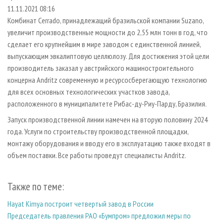
СУШКА ДРЕВЕСИНЫ
ПЕРСОНЫ
КОНТАКТЫ
РЕКЛАМА
11.11.2021 08:16
Комбинат Cerrado, принадлежащий бразильской компании Suzano,
ПРОИЗВОДСТВО ДРЕВЕСНЫХ ПЛИТ
МОБИЛЬНЫЕ ВЫСТАВКИ
РЕКЛАМА НА САЙТЕ
увеличит производственные мощности до 2,55 млн тонн в год, что
ДЕРЕВЯННОЕ ДОМОСТРОЕНИЕ
ОФИЦИАЛЬНЫЕ ДЕЛЕГАЦИИ
сделает его крупнейшим в мире заводом с единственной линией,
ПРОИЗВОДСТВО МЕБЕЛИ
выпускающим эвкалиптовую целлюлозу. Для достижения этой цели
ПРИОРИТЕТНЫЕ ИНВЕСТПРОЕКТЫ
производитель заказал у австрийского машиностроительного
БИОЭНЕРГЕТИКА
RUSSIAN FORESTRY REVIEW
концерна Andritz современную и ресурсосберегающую технологию
ЦБП
ГАЗЕТА ЛЕСПРОМФОРУМ
для всех основных технологических участков завода,
расположенного в муниципалитете Рибас-ду-Риу-Парду, Бразилия.
ИНСТРУМЕНТ И МАТЕРИАЛЫ
БИБЛИОТЕКА СПЕЦИАЛИСТА
Запуск производственной линии намечен на вторую половину 2024
года. Услуги по строительству производственной площадки,
монтажу оборудования и вводу его в эксплуатацию также входят в
объем поставки. Все работы проведут специалисты Andritz.
Также по теме:
Hayat Kimya построит четвертый завод в России
Председатель правления РАО «Бумпром» предложил меры по