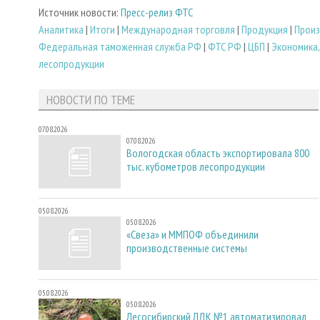
Источник новости:
Пресс-релиз ФТС
Аналитика
|
Итоги
|
Международная торговля
|
Продукция
|
Произ
Федеральная таможенная служба РФ
|
ФТС РФ
|
ЦБП
|
Экономика,
лесопродукции
НОВОСТИ ПО ТЕМЕ
07.08.2026
07.08.2026
Вологодская область экспортировала 800
тыс. кубометров лесопродукции
05.08.2026
05.08.2026
«Свеза» и ММПОФ объединили
производственные системы
05.08.2026
05.08.2026
Лесосибирский ЛДК №1 автоматизировал