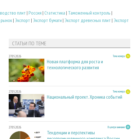
водство плит
|
Россия
|
Статистика
|
Таможенный контроль
|
 рынок
|
Экспорт
|
Экспорт бумаги
|
Экспорт древесных плит
|
Экспорт
СТАТЬИ ПО ТЕМЕ
27.05.2026
Тема номера
Новая платформа для роста и
технологического развития
27.05.2026
Тема номера
Национальный проект. Хроника событий
27.05.2026
В центре внимания
Тенденции и перспективы
лесопромышленного комплекса России