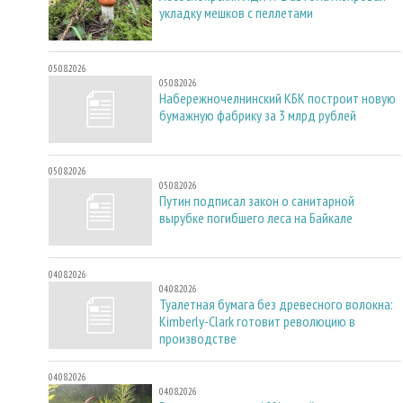
укладку мешков с пеллетами
05.08.2026
05.08.2026
Набережночелнинский КБК построит новую
бумажную фабрику за 3 млрд рублей
05.08.2026
05.08.2026
Путин подписал закон о санитарной
вырубке погибшего леса на Байкале
04.08.2026
04.08.2026
Туалетная бумага без древесного волокна:
Kimberly-Clark готовит революцию в
производстве
04.08.2026
04.08.2026