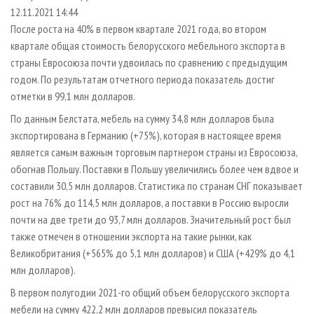
СУШКА ДРЕВЕСИНЫ
ПЕРСОНЫ
КОНТАКТЫ
РЕКЛАМА
12.11.2021 14:44
После роста на 40% в первом квартале 2021 года, во втором
ПРОИЗВОДСТВО ДРЕВЕСНЫХ ПЛИТ
МОБИЛЬНЫЕ ВЫСТАВКИ
РЕКЛАМА НА САЙТЕ
квартале общая стоимость белорусского мебельного экспорта в
ДЕРЕВЯННОЕ ДОМОСТРОЕНИЕ
ОФИЦИАЛЬНЫЕ ДЕЛЕГАЦИИ
страны Евросоюза почти удвоилась по сравнению с предыдущим
ПРОИЗВОДСТВО МЕБЕЛИ
годом. По результатам отчетного периода показатель достиг
ПРИОРИТЕТНЫЕ ИНВЕСТПРОЕКТЫ
отметки в 99,1 млн долларов.
БИОЭНЕРГЕТИКА
RUSSIAN FORESTRY REVIEW
По данным Белстата, мебель на сумму 34,8 млн долларов была
ЦБП
ГАЗЕТА ЛЕСПРОМФОРУМ
экспортирована в Германию (+75%), которая в настоящее время
ИНСТРУМЕНТ И МАТЕРИАЛЫ
БИБЛИОТЕКА СПЕЦИАЛИСТА
является самым важным торговым партнером страны из Евросоюза,
обогнав Польшу. Поставки в Польшу увеличились более чем вдвое и
составили 30,5 млн долларов. Статистика по странам СНГ показывает
рост на 76% до 114,5 млн долларов, а поставки в Россию выросли
почти на две трети до 93,7 млн долларов. Значительный рост был
также отмечен в отношении экспорта на такие рынки, как
Великобритания (+565% до 5,1 млн долларов) и США (+429% до 4,1
млн долларов).
В первом полугодии 2021-го общий объем белорусского экспорта
мебели на сумму 422,2 млн долларов превысил показатель