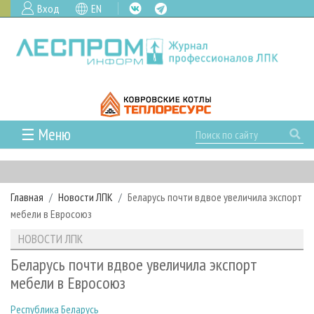
Вход
EN
☰ Меню
ГЛАВНАЯ
РУБРИКИ И ТЕМЫ
Главная
Новости ЛПК
Беларусь почти вдвое увеличила экспорт
РУБРИКИ ЖУРНАЛА
НОВОСТИ
мебели в Евросоюз
ЛЕСНОЕ ХОЗЯЙСТВО
КАЛЕНДАРЬ СОБЫТИЙ
ПРОЕКТЫ ЛПИ
НОВОСТИ ЛПК
ЛЕСОЗАГОТОВКА
НОВОСТИ ЛПК
АНАЛИТИКА
АРХИВ
Беларусь почти вдвое увеличила экспорт
ЛЕСОПИЛЕНИЕ
НОВОСТИ ЖУРНАЛА
ПРЕДПРИЯТИЯ ЛПК
АРХИВ ЖУРНАЛОВ
мебели в Евросоюз
О ЖУРНАЛЕ
ДЕРЕВООБРАБОТКА
НОВОСТИ КОМПАНИЙ
ЛЕСНЫЕ РЕГИОНЫ РОССИИ
СТАТЬИ
ПОДПИСКА
РЕКЛАМОДАТЕЛЯМ
Республика Беларусь