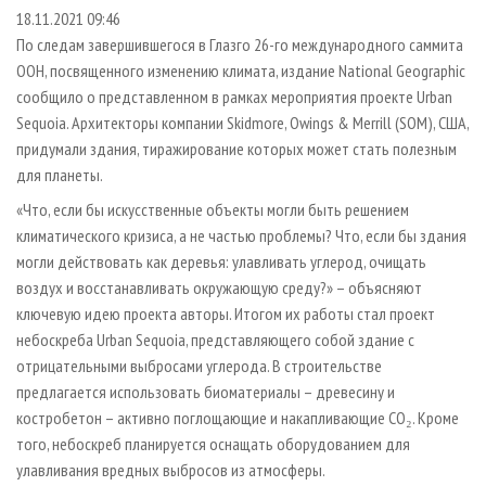
СУШКА ДРЕВЕСИНЫ
ПЕРСОНЫ
КОНТАКТЫ
РЕКЛАМА
18.11.2021 09:46
По следам завершившегося в Глазго 26-го международного саммита
ПРОИЗВОДСТВО ДРЕВЕСНЫХ ПЛИТ
МОБИЛЬНЫЕ ВЫСТАВКИ
РЕКЛАМА НА САЙТЕ
ООН, посвященного изменению климата, издание National Geographic
ДЕРЕВЯННОЕ ДОМОСТРОЕНИЕ
ОФИЦИАЛЬНЫЕ ДЕЛЕГАЦИИ
сообщило о представленном в рамках мероприятия проекте Urban
ПРОИЗВОДСТВО МЕБЕЛИ
Sequoia. Архитекторы компании Skidmore, Owings & Merrill (SOM), США,
ПРИОРИТЕТНЫЕ ИНВЕСТПРОЕКТЫ
придумали здания, тиражирование которых может стать полезным
БИОЭНЕРГЕТИКА
RUSSIAN FORESTRY REVIEW
для планеты.
ЦБП
ГАЗЕТА ЛЕСПРОМФОРУМ
«Что, если бы искусственные объекты могли быть решением
ИНСТРУМЕНТ И МАТЕРИАЛЫ
БИБЛИОТЕКА СПЕЦИАЛИСТА
климатического кризиса, а не частью проблемы? Что, если бы здания
могли действовать как деревья: улавливать углерод, очищать
воздух и восстанавливать окружающую среду?» – объясняют
ключевую идею проекта авторы. Итогом их работы стал проект
небоскреба Urban Sequoia, представляющего собой здание с
отрицательными выбросами углерода. В строительстве
предлагается использовать биоматериалы – древесину и
костробетон – активно поглощающие и накапливающие CO₂. Кроме
того, небоскреб планируется оснащать оборудованием для
улавливания вредных выбросов из атмосферы.