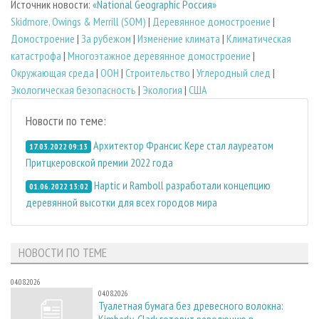
Источник новости:
«National Geographic Россия»
Skidmore, Owings & Merrill (SOM)
|
Деревянное домостроение
|
Домостроение
|
За рубежом
|
Изменение климата
|
Климатическая
катастрофа
|
Многоэтажное деревянное домостроение
|
Окружающая среда
|
ООН
|
Строительство
|
Углеродный след
|
Экологическая безопасность
|
Экология
|
США
Новости по теме:
Архитектор Франсис Кере стал лауреатом
17.03.2022 09:13
Притцкеровской премии 2022 года
Haptic и Ramboll разработали концепцию
01.06.2022 13:02
деревянной высотки для всех городов мира
НОВОСТИ ПО ТЕМЕ
04.08.2026
04.08.2026
Туалетная бумага без древесного волокна: