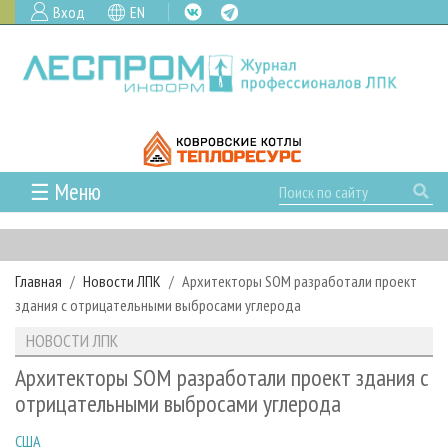
Вход
EN
☰ Меню
ГЛАВНАЯ
РУБРИКИ И ТЕМЫ
Главная
Новости ЛПК
Архитекторы SOM разработали проект
РУБРИКИ ЖУРНАЛА
НОВОСТИ
здания с отрицательными выбросами углерода
ЛЕСНОЕ ХОЗЯЙСТВО
КАЛЕНДАРЬ СОБЫТИЙ
ПРОЕКТЫ ЛПИ
НОВОСТИ ЛПК
ЛЕСОЗАГОТОВКА
НОВОСТИ ЛПК
АНАЛИТИКА
АРХИВ
Архитекторы SOM разработали проект здания с
ЛЕСОПИЛЕНИЕ
НОВОСТИ ЖУРНАЛА
ПРЕДПРИЯТИЯ ЛПК
АРХИВ ЖУРНАЛОВ
отрицательными выбросами углерода
О ЖУРНАЛЕ
ДЕРЕВООБРАБОТКА
НОВОСТИ КОМПАНИЙ
ЛЕСНЫЕ РЕГИОНЫ РОССИИ
СТАТЬИ
ПОДПИСКА
РЕКЛАМОДАТЕЛЯМ
США