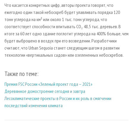
Что касается конкретных цифр, авторы проекта говорят, что
ежегодно один такой небоскреб будет улавливать порядка 120
тонн углерода на км² или около 1 тыс. тонн углерода, что
соответствует способности впитывать CO₂ 48,5 тыс. деревьев. В
итоге за 60 лет одно здание поглотит углерода на 400% больше, чем
будет выброшено в воздух при его возведении. Разработчики
считают, что Urban Sequoia станет следующим шагом в развитии
технологии «вертикальных садов» или озелененных небоскребов.
Также по теме:
Премия FSC России «Зеленый проект года – 2021»
Деревянное домостроение сегодня и завтра
Лесоклиматические проекты в России и их роль в смягчении
последствий изменения климата