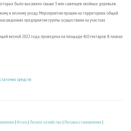
 которых было высажено свыше 3 млн саженцев хвойных деревьев.
скому и лесному уходу. Мероприятия прошли на территориях общей
 насаждениях предприятия группы осуществили на участках
ей весной 2022 года, проведена на площади 410 гектаров. В планах
статочно средств
новление
|
Итоги
|
Лесное хозяйство
|
Лесовосстановление
|