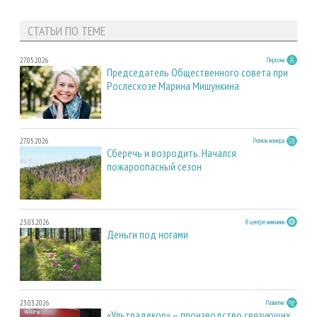
СТАТЬИ ПО ТЕМЕ
27.05.2026
Персона
Председатель Общественного совета при
Рослесхозе Марина Мишункина
27.05.2026
Регион номера
Сберечь и возродить. Начался
пожароопасный сезон
23.03.2026
В центре внимания
Деньги под ногами
23.03.2026
Развитие
«Ультрадекор» – производство связующих