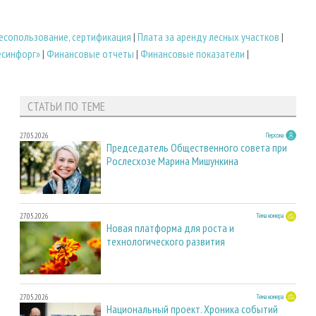
есопользование, сертификация
|
Плата за аренду лесных участков
|
есинфорг»
|
Финансовые отчеты
|
Финансовые показатели
|
СТАТЬИ ПО ТЕМЕ
27.05.2026
Персона
Председатель Общественного совета при
Рослесхозе Марина Мишункина
27.05.2026
Тема номера
Новая платформа для роста и
технологического развития
27.05.2026
Тема номера
Национальный проект. Хроника событий