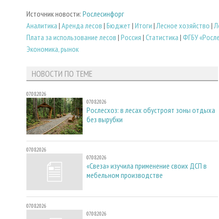
Источник новости:
Рослесинфорг
Аналитика
|
Аренда лесов
|
Бюджет
|
Итоги
|
Лесное хозяйство
|
Л
Плата за использование лесов
|
Россия
|
Статистика
|
ФГБУ «Росл
Экономика, рынок
НОВОСТИ ПО ТЕМЕ
07.08.2026
07.08.2026
Рослесхоз: в лесах обустроят зоны отдыха
без вырубки
07.08.2026
07.08.2026
«Свеза» изучила применение своих ДСП в
мебельном производстве
07.08.2026
07.08.2026