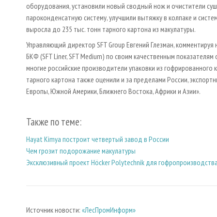
оборудования, установили новый сводный нож и очистители су
пароконденсатную систему, улучшили вытяжку в колпаке и систе
выросла до 235 тыс. тонн тарного картона из макулатуры.
Управляющий директор SFT Group Евгений Глезман, комментируя 
БКФ (SFT Liner, SFT Medium) по своим качественным показателям
многие российские производители упаковки из гофрированного к
тарного картона также оценили и за пределами России, экспорт
Европы, Южной Америки, Ближнего Востока, Африки и Азии».
Также по теме:
Hayat Kimya построит четвертый завод в России
Чем грозит подорожание макулатуры
Эксклюзивный проект Höcker Polytechnik для гофропроизводств
Источник новости:
«ЛесПромИнформ»