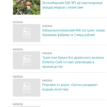
Лесосибирский ЛДК №1 автоматизировал
укладку мешков с пеллетами
05.08.2026
05.08.2026
Набережночелнинский КБК построит новую
бумажную фабрику за 3 млрд рублей
04.08.2026
04.08.2026
Туалетная бумага без древесного волокна:
Kimberly-Clark готовит революцию в
производстве
04.08.2026
04.08.2026
Реки вместо дорог: «Свеза» расширяет
водную логистику
04.08.2026