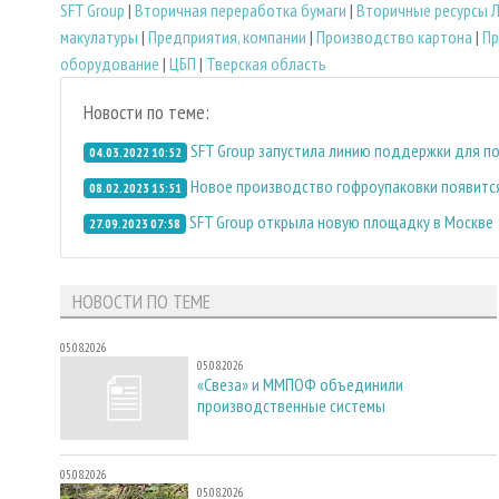
SFT Group
|
Вторичная переработка бумаги
|
Вторичные ресурсы 
макулатуры
|
Предприятия, компании
|
Производство картона
|
Пр
оборудование
|
ЦБП
|
Тверская область
Новости по теме:
SFT Group запустила линию поддержки для п
04.03.2022 10:52
Новое производство гофроупаковки появится
08.02.2023 15:51
SFT Group открыла новую площадку в Москве
27.09.2023 07:58
НОВОСТИ ПО ТЕМЕ
05.08.2026
05.08.2026
«Свеза» и ММПОФ объединили
производственные системы
05.08.2026
05.08.2026