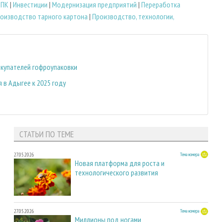
ЛПК
|
Инвестиции
|
Модернизация предприятий
|
Переработка
оизводство тарного картона
|
Производство, технологии,
окупателей гофроупаковки
 в Адыгее к 2025 году
СТАТЬИ ПО ТЕМЕ
27.05.2026
Тема номера
Новая платформа для роста и
технологического развития
27.05.2026
Тема номера
Миллионы под ногами