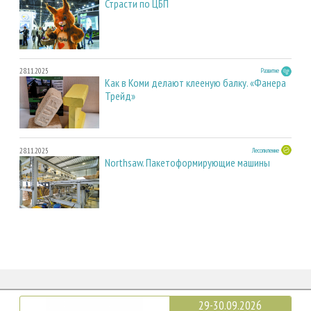
Страсти по ЦБП
28.11.2025
Развитие
Как в Коми делают клееную балку. «Фанера
Трейд»
28.11.2025
Лесопиление
Northsaw. Пакетоформирующие машины
29-30.09.2026