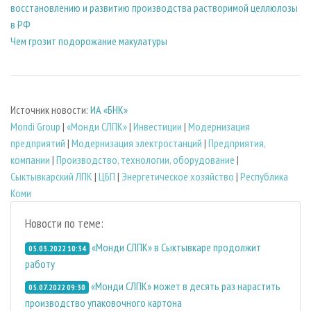
восстановлению и развитию производства растворимой целлюлозы
в РФ
Чем грозит подорожание макулатуры
Источник новости:
ИА «БНК»
Mondi Group
|
«Монди СЛПК»
|
Инвестиции
|
Модернизация
предприятий
|
Модернизация электростанций
|
Предприятия,
компании
|
Производство, технологии, оборудование
|
Сыктывкарский ЛПК
|
ЦБП
|
Энергетическое хозяйство
|
Республика
Коми
Новости по теме:
«Монди СЛПК» в Сыктывкаре продолжит
05.03.2022 10:34
работу
«Монди СЛПК» может в десять раз нарастить
05.07.2022 09:30
производство упаковочного картона