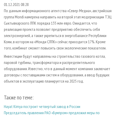
СУШКА ДРЕВЕСИНЫ
ПЕРСОНЫ
КОНТАКТЫ
РЕКЛАМА
01.12.2021 08:28
По данным информационного агентства «Север-Медиа», австрийская
ПРОИЗВОДСТВО ДРЕВЕСНЫХ ПЛИТ
МОБИЛЬНЫЕ ВЫСТАВКИ
РЕКЛАМА НА САЙТЕ
группа Mondi намерена направить на второй этап модернизации ТЭЦ
ДЕРЕВЯННОЕ ДОМОСТРОЕНИЕ
ОФИЦИАЛЬНЫЕ ДЕЛЕГАЦИИ
Сыктывкарского ЛПК порядка 135 млн евро. Ожидается, что
ПРОИЗВОДСТВО МЕБЕЛИ
реализация проекта позволит предприятию обеспечить себя
ПРИОРИТЕТНЫЕ ИНВЕСТПРОЕКТЫ
электроэнергией, а также укрепиться в энергобалансе Республики
БИОЭНЕРГЕТИКА
RUSSIAN FORESTRY REVIEW
Коми, в котором на «Монди СЛПК» сейчас приходится 17%. Кроме
ЦБП
ГАЗЕТА ЛЕСПРОМФОРУМ
того, комбинат сможет повысить свои экологические показатели.
ИНСТРУМЕНТ И МАТЕРИАЛЫ
БИБЛИОТЕКА СПЕЦИАЛИСТА
Инвестиции будут направлены на строительство газового котла,
паровой турбины, трансформатора и распределительного
оборудования. Известно, что в данный момент компания заключает
договоры с поставщиками систем и оборудования, а ввод будущих
объектов в эксплуатацию планируется на 2025 год.
Также по теме:
Hayat Kimya построит четвертый завод в России
Председатель правления РАО «Бумпром» предложил меры по