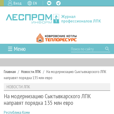
Вход
EN
☰ Меню
ГЛАВНАЯ
РУБРИКИ И ТЕМЫ
Главная
Новости ЛПК
На модернизацию Сыктывкарского ЛПК
РУБРИКИ ЖУРНАЛА
НОВОСТИ
направят порядка 135 млн евро
ЛЕСНОЕ ХОЗЯЙСТВО
КАЛЕНДАРЬ СОБЫТИЙ
ПРОЕКТЫ ЛПИ
НОВОСТИ ЛПК
ЛЕСОЗАГОТОВКА
НОВОСТИ ЛПК
АНАЛИТИКА
АРХИВ
На модернизацию Сыктывкарского ЛПК
ЛЕСОПИЛЕНИЕ
НОВОСТИ ЖУРНАЛА
ПРЕДПРИЯТИЯ ЛПК
АРХИВ ЖУРНАЛОВ
направят порядка 135 млн евро
О ЖУРНАЛЕ
ДЕРЕВООБРАБОТКА
НОВОСТИ КОМПАНИЙ
ЛЕСНЫЕ РЕГИОНЫ РОССИИ
СТАТЬИ
ПОДПИСКА
РЕКЛАМОДАТЕЛЯМ
Республика Коми