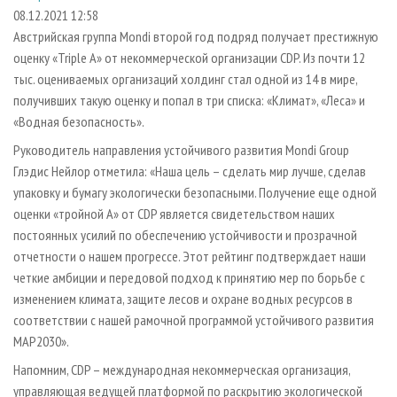
СУШКА ДРЕВЕСИНЫ
ПЕРСОНЫ
КОНТАКТЫ
РЕКЛАМА
08.12.2021 12:58
Австрийская группа Mondi второй год подряд получает престижную
ПРОИЗВОДСТВО ДРЕВЕСНЫХ ПЛИТ
МОБИЛЬНЫЕ ВЫСТАВКИ
РЕКЛАМА НА САЙТЕ
оценку «Triple A» от некоммерческой организации CDP. Из почти 12
ДЕРЕВЯННОЕ ДОМОСТРОЕНИЕ
ОФИЦИАЛЬНЫЕ ДЕЛЕГАЦИИ
тыс. оцениваемых организаций холдинг стал одной из 14 в мире,
ПРОИЗВОДСТВО МЕБЕЛИ
получивших такую оценку и попал в три списка: «Климат», «Леса» и
ПРИОРИТЕТНЫЕ ИНВЕСТПРОЕКТЫ
«Водная безопасность».
БИОЭНЕРГЕТИКА
RUSSIAN FORESTRY REVIEW
Руководитель направления устойчивого развития Mondi Group
ЦБП
ГАЗЕТА ЛЕСПРОМФОРУМ
Глэдис Нейлор отметила: «Наша цель – сделать мир лучше, сделав
ИНСТРУМЕНТ И МАТЕРИАЛЫ
БИБЛИОТЕКА СПЕЦИАЛИСТА
упаковку и бумагу экологически безопасными. Получение еще одной
оценки «тройной А» от CDP является свидетельством наших
постоянных усилий по обеспечению устойчивости и прозрачной
отчетности о нашем прогрессе. Этот рейтинг подтверждает наши
четкие амбиции и передовой подход к принятию мер по борьбе с
изменением климата, защите лесов и охране водных ресурсов в
соответствии с нашей рамочной программой устойчивого развития
MAP2030».
Напомним, CDP – международная некоммерческая организация,
управляющая ведущей платформой по раскрытию экологической