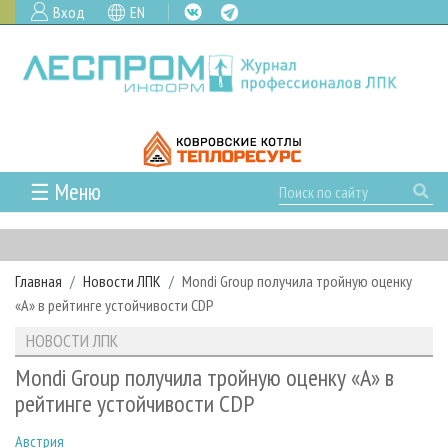
Вход
EN
☰ Меню
ГЛАВНАЯ
РУБРИКИ И ТЕМЫ
Главная
Новости ЛПК
Mondi Group получила тройную оценку
РУБРИКИ ЖУРНАЛА
НОВОСТИ
«A» в рейтинге устойчивости CDP
ЛЕСНОЕ ХОЗЯЙСТВО
КАЛЕНДАРЬ СОБЫТИЙ
ПРОЕКТЫ ЛПИ
НОВОСТИ ЛПК
ЛЕСОЗАГОТОВКА
НОВОСТИ ЛПК
АНАЛИТИКА
АРХИВ
Mondi Group получила тройную оценку «A» в
ЛЕСОПИЛЕНИЕ
НОВОСТИ ЖУРНАЛА
ПРЕДПРИЯТИЯ ЛПК
АРХИВ ЖУРНАЛОВ
рейтинге устойчивости CDP
О ЖУРНАЛЕ
ДЕРЕВООБРАБОТКА
НОВОСТИ КОМПАНИЙ
ЛЕСНЫЕ РЕГИОНЫ РОССИИ
СТАТЬИ
ПОДПИСКА
РЕКЛАМОДАТЕЛЯМ
Австрия