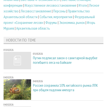
конференции
|
Искусственное лесовосстановление
|
Итоги
|
Лесное
хозяйство
|
Лесовосстановление
|
Персоны
|
Правительство
Архангельской области
|
События, мероприятия
|
Федеральный
проект «Сохранение лесов»
|
Форумы
|
Экономика, рынок
|
Игорь
Мураев
|
Архангельская область
НОВОСТИ ПО ТЕМЕ
05.08.2026
05.08.2026
Путин подписал закон о санитарной вырубке
погибшего леса на Байкале
04.08.2026
04.08.2026
Россия сохранила 10% китайского рынка ЛПК
при общем падении импорта
04.08.2026