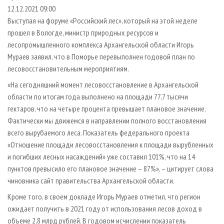
СУШКА ДРЕВЕСИНЫ
ПЕРСОНЫ
КОНТАКТЫ
РЕКЛАМА
12.12.2021 09:00
Выступая на форуме «Российский лес», который на этой неделе
ПРОИЗВОДСТВО ДРЕВЕСНЫХ ПЛИТ
МОБИЛЬНЫЕ ВЫСТАВКИ
РЕКЛАМА НА САЙТЕ
прошел в Вологде, министр природных ресурсов и
ДЕРЕВЯННОЕ ДОМОСТРОЕНИЕ
ОФИЦИАЛЬНЫЕ ДЕЛЕГАЦИИ
лесопромышленного комплекса Архангельской области Игорь
ПРОИЗВОДСТВО МЕБЕЛИ
Мураев заявил, что в Поморье перевыполнен годовой план по
ПРИОРИТЕТНЫЕ ИНВЕСТПРОЕКТЫ
лесовосстановительным мероприятиям.
БИОЭНЕРГЕТИКА
RUSSIAN FORESTRY REVIEW
«На сегодняшний момент лесовосстановление в Архангельской
ЦБП
ГАЗЕТА ЛЕСПРОМФОРУМ
области по итогам года выполнено на площади 77,7 тысячи
ИНСТРУМЕНТ И МАТЕРИАЛЫ
БИБЛИОТЕКА СПЕЦИАЛИСТА
гектаров, что на четыре процента превышает плановое значение.
Фактически мы движемся в направлении полного восстановления
всего вырубаемого леса. Показатель федерального проекта
«Отношение площади лесовосстановления к площади вырубленных
и погибших лесных насаждений» уже составил 101%, что на 14
пунктов превысило его плановое значение – 87%», – цитирует слова
чиновника сайт правительства Архангельской области.
Кроме того, в своем докладе Игорь Мураев отметил, что регион
ожидает получить в 2021 году от использования лесов доход в
объеме 2,8 млрд рублей. В годовом исчислении показатель