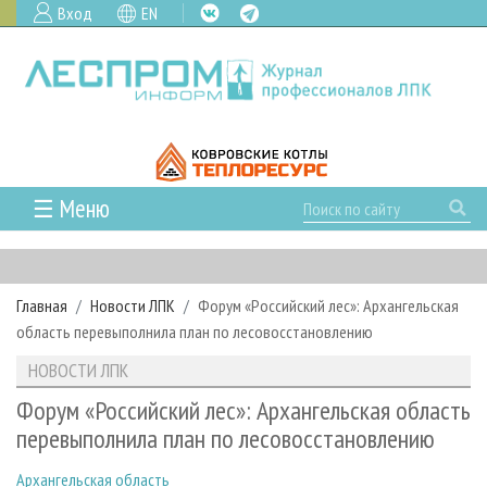
Вход
EN
☰ Меню
ГЛАВНАЯ
РУБРИКИ И ТЕМЫ
Главная
Новости ЛПК
Форум «Российский лес»: Архангельская
РУБРИКИ ЖУРНАЛА
НОВОСТИ
область перевыполнила план по лесовосстановлению
ЛЕСНОЕ ХОЗЯЙСТВО
КАЛЕНДАРЬ СОБЫТИЙ
ПРОЕКТЫ ЛПИ
НОВОСТИ ЛПК
ЛЕСОЗАГОТОВКА
НОВОСТИ ЛПК
АНАЛИТИКА
АРХИВ
Форум «Российский лес»: Архангельская область
ЛЕСОПИЛЕНИЕ
НОВОСТИ ЖУРНАЛА
ПРЕДПРИЯТИЯ ЛПК
АРХИВ ЖУРНАЛОВ
перевыполнила план по лесовосстановлению
О ЖУРНАЛЕ
ДЕРЕВООБРАБОТКА
НОВОСТИ КОМПАНИЙ
ЛЕСНЫЕ РЕГИОНЫ РОССИИ
СТАТЬИ
ПОДПИСКА
РЕКЛАМОДАТЕЛЯМ
Архангельская область