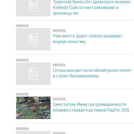
Туалетная бумага без древесного волокна:
Kimberly-Clark готовит революцию в
производстве
04.08.2026
04.08.2026
Реки вместо дорог: «Свеза» расширяет
водную логистику
04.08.2026
04.08.2026
Сегежа выходит на китайский рынок пеллет
и строит биохимкомплекс
03.08.2026
03.08.2026
Заместитель Министра промышленности
поприветствовал участников PulpFor 2026
03.08.2026
03.08.2026