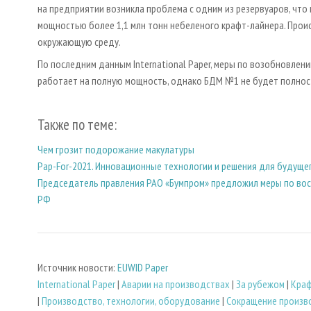
на предприятии возникла проблема с одним из резервуаров, чт
мощностью более 1,1 млн тонн небеленого крафт-лайнера. Прои
окружающую среду.
По последним данным International Paper, меры по возобновлен
работает на полную мощность, однако БДМ №1 не будет полнос
Также по теме:
Чем грозит подорожание макулатуры
Pap-For-2021. Инновационные технологии и решения для будуще
Председатель правления РАО «Бумпром» предложил меры по во
РФ
Источник новости:
EUWID Paper
International Paper
|
Аварии на производствах
|
За рубежом
|
Кра
|
Производство, технологии, оборудование
|
Сокращение произв