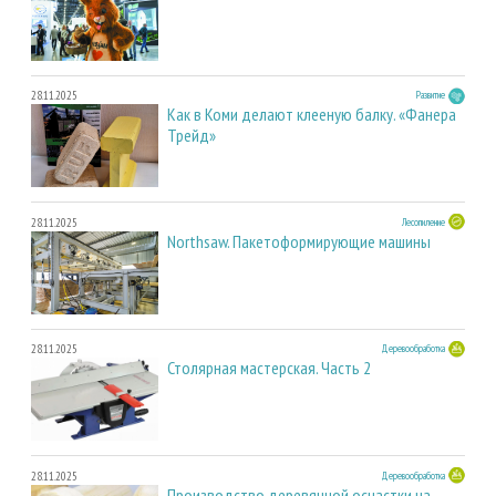
28.11.2025
Развитие
Как в Коми делают клееную балку. «Фанера
Трейд»
28.11.2025
Лесопиление
Northsaw. Пакетоформирующие машины
28.11.2025
Деревообработка
Столярная мастерская. Часть 2
28.11.2025
Деревообработка
Производство деревянной оснастки на