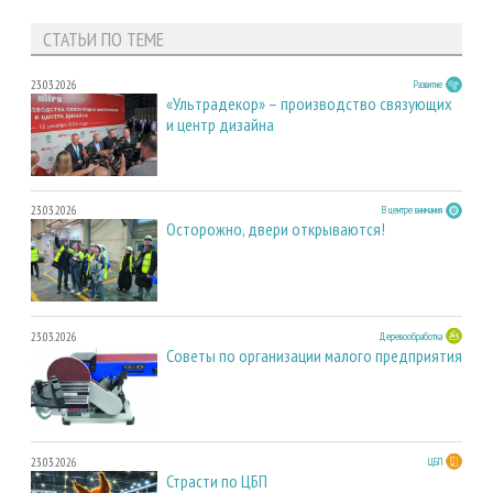
СТАТЬИ ПО ТЕМЕ
23.03.2026
Развитие
«Ультрадекор» – производство связующих
и центр дизайна
23.03.2026
В центре внимания
Осторожно, двери открываются!
23.03.2026
Деревообработка
Советы по организации малого предприятия
23.03.2026
ЦБП
Страсти по ЦБП