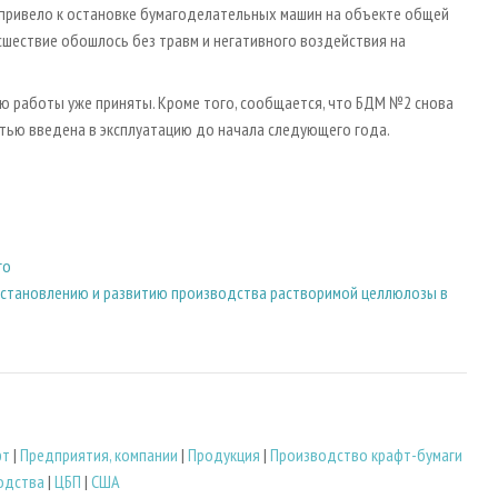
о привело к остановке бумагоделательных машин на объекте общей
сшествие обошлось без травм и негативного воздействия на
ию работы уже приняты. Кроме того, сообщается, что БДМ №2 снова
тью введена в эксплуатацию до начала следующего года.
го
сстановлению и развитию производства растворимой целлюлозы в
фт
|
Предприятия, компании
|
Продукция
|
Производство крафт-бумаги
одства
|
ЦБП
|
США