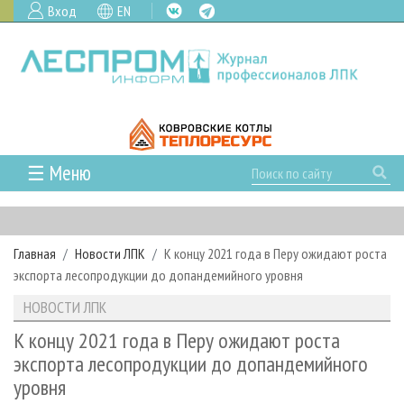
Вход
EN
☰ Меню
ГЛАВНАЯ
РУБРИКИ И ТЕМЫ
Главная
Новости ЛПК
К концу 2021 года в Перу ожидают роста
РУБРИКИ ЖУРНАЛА
НОВОСТИ
экспорта лесопродукции до допандемийного уровня
ЛЕСНОЕ ХОЗЯЙСТВО
КАЛЕНДАРЬ СОБЫТИЙ
ПРОЕКТЫ ЛПИ
НОВОСТИ ЛПК
ЛЕСОЗАГОТОВКА
НОВОСТИ ЛПК
АНАЛИТИКА
АРХИВ
К концу 2021 года в Перу ожидают роста
ЛЕСОПИЛЕНИЕ
НОВОСТИ ЖУРНАЛА
ПРЕДПРИЯТИЯ ЛПК
АРХИВ ЖУРНАЛОВ
экспорта лесопродукции до допандемийного
О ЖУРНАЛЕ
уровня
ДЕРЕВООБРАБОТКА
НОВОСТИ КОМПАНИЙ
ЛЕСНЫЕ РЕГИОНЫ РОССИИ
СТАТЬИ
ПОДПИСКА
РЕКЛАМОДАТЕЛЯМ