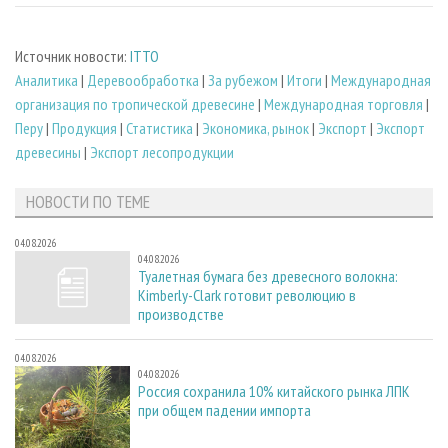
Источник новости:
ITTO
Аналитика
|
Деревообработка
|
За рубежом
|
Итоги
|
Международная
организация по тропической древесине
|
Международная торговля
|
Перу
|
Продукция
|
Статистика
|
Экономика, рынок
|
Экспорт
|
Экспорт
древесины
|
Экспорт лесопродукции
НОВОСТИ ПО ТЕМЕ
04.08.2026
04.08.2026
Туалетная бумага без древесного волокна:
Kimberly-Clark готовит революцию в
производстве
04.08.2026
04.08.2026
Россия сохранила 10% китайского рынка ЛПК
при общем падении импорта