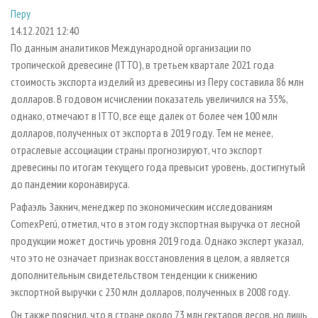
СУШКА ДРЕВЕСИНЫ
ПЕРСОНЫ
КОНТАКТЫ
РЕКЛАМА
Перу
14.12.2021 12:40
ПРОИЗВОДСТВО ДРЕВЕСНЫХ ПЛИТ
МОБИЛЬНЫЕ ВЫСТАВКИ
РЕКЛАМА НА САЙТЕ
По данным аналитиков Международной организации по
ДЕРЕВЯННОЕ ДОМОСТРОЕНИЕ
ОФИЦИАЛЬНЫЕ ДЕЛЕГАЦИИ
тропической древесине (ITTO), в третьем квартале 2021 года
ПРОИЗВОДСТВО МЕБЕЛИ
ПРИОРИТЕТНЫЕ ИНВЕСТПРОЕКТЫ
стоимость экспорта изделий из древесины из Перу составила 86 млн
долларов. В годовом исчислении показатель увеличился на 35%,
БИОЭНЕРГЕТИКА
RUSSIAN FORESTRY REVIEW
однако, отмечают в ITTO, все еще далек от более чем 100 млн
ЦБП
ГАЗЕТА ЛЕСПРОМФОРУМ
долларов, полученных от экспорта в 2019 году. Тем не менее,
отраслевые ассоциации страны прогнозируют, что экспорт
ИНСТРУМЕНТ И МАТЕРИАЛЫ
БИБЛИОТЕКА СПЕЦИАЛИСТА
древесины по итогам текущего года превысит уровень, достигнутый
до пандемии коронавируса.
Рафаэль Закнич, менеджер по экономическим исследованиям
ComexPerú, отметил, что в этом году экспортная выручка от лесной
продукции может достичь уровня 2019 года. Однако эксперт указал,
что это не означает признак восстановления в целом, а является
дополнительным свидетельством тенденции к снижению
экспортной выручки с 230 млн долларов, полученных в 2008 году.
Он также пояснил, что в стране около 73 млн гектаров лесов, но лишь