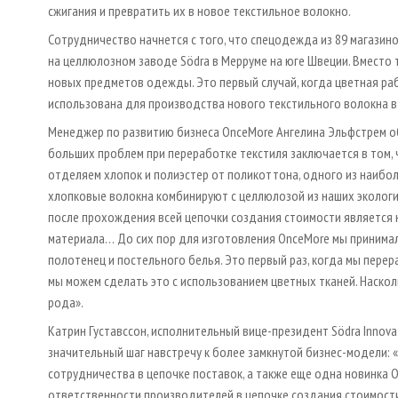
сжигания и превратить их в новое текстильное волокно.
Сотрудничество начнется с того, что спецодежда из 89 магазин
на целлюлозном заводе Södra в Мерруме на юге Швеции. Вместо т
новых предметов одежды. Это первый случай, когда цветная р
использована для производства нового текстильного волокна в
Менеджер по развитию бизнеса OnceMore Ангелина Эльфстрем об
больших проблем при переработке текстиля заключается в том, 
отделяем хлопок и полиэстер от поликоттона, одного из наибол
хлопковые волокна комбинируют с целлюлозой из наших эколог
после прохождения всей цепочки создания стоимости является 
материала… До сих пор для изготовления OnceMore мы принимали
полотенец и постельного белья. Это первый раз, когда мы пере
мы можем сделать это с использованием цветных тканей. Наско
рода».
Катрин Густавссон, исполнительный вице-президент Södra Innova
значительный шаг навстречу к более замкнутой бизнес-модели: 
сотрудничества в цепочке поставок, а также еще одна новинка
ответственности производителей в цепочке создания стоимости