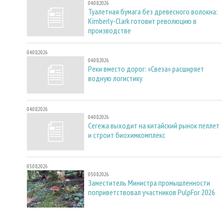
04.08.2026
Туалетная бумага без древесного волокна:
Kimberly-Clark готовит революцию в
производстве
04.08.2026
04.08.2026
Реки вместо дорог: «Свеза» расширяет
водную логистику
04.08.2026
04.08.2026
Сегежа выходит на китайский рынок пеллет
и строит биохимкомплекс
03.08.2026
03.08.2026
Заместитель Министра промышленности
поприветствовал участников PulpFor 2026