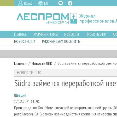
Вход
EN
ГЛАВНАЯ
РУБРИКИ И ТЕМЫ
НОВОСТИ
ПРОЕКТЫ ЛПИ
АР
НОВОСТИ ЛПК
РЕКОМЕНДУЕМ ПОСЕТИТЬ
Главная
Новости ЛПК
Södra займется переработкой цветно
НОВОСТИ ЛПК
Södra займется переработкой цве
Швеция
17.12.2021 11:20
Производство OnceMore шведской лесопромышленной группы Sö
ритейлером ICA. В рамках взаимодействия компания намерена с