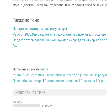
можно достичь, если заинтересованные стороны в более замкну
Также по теме:
Чем грозит подорожание макулатуры
Pap-For 2021. Инновационные технологии и решения для будуще
Председатель правления РАО «Бумпром» предложил меры по во
РФ
Источник новости:
Södra
Sodra
|
Биoэнергетика и переработка отходов
|
Вторичные ресур
Переработка мусора
|
Предприятия, компании
|
Рециклинг
|
Сырье
НОВОСТИ ПО ТЕМЕ
07.08.2026
07.08.2026