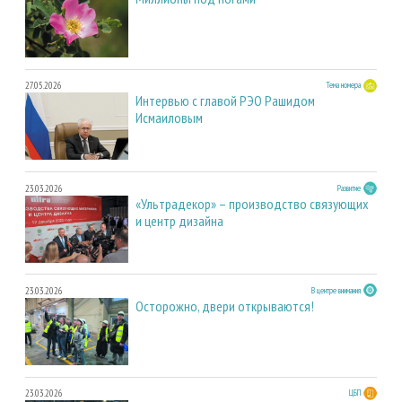
27.05.2026
Тема номера
Интервью с главой РЭО Рашидом
Исмаиловым
23.03.2026
Развитие
«Ультрадекор» – производство связующих
и центр дизайна
23.03.2026
В центре внимания
Осторожно, двери открываются!
23.03.2026
ЦБП