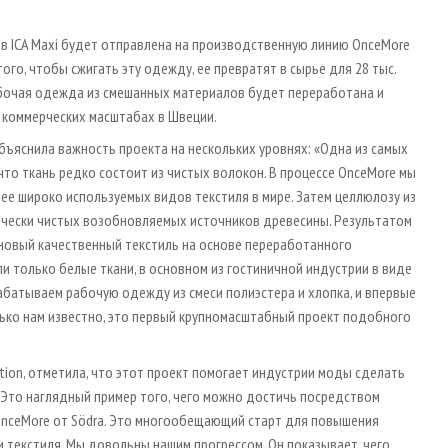
ов ICA Maxi будет отправлена на производственную линию OnceMore
ого, чтобы сжигать эту одежду, ее превратят в сырье для 28 тыс.
абочая одежда из смешанных материалов будет переработана и
 коммерческих масштабах в Швеции.
ъяснила важность проекта на нескольких уровнях: «Одна из самых
что ткань редко состоит из чистых волокон. В процессе OnceMore мы
ее широко используемых видов текстиля в мире. Затем целлюлозу из
ически чистых возобновляемых источников древесины. Результатом
новый качественный текстиль на основе переработанного
 только белые ткани, в основном из гостиничной индустрии в виде
рабатываем рабочую одежду из смеси полиэстера и хлопка, и впервые
лько нам известно, это первый крупномасштабный проект подобного
tion, отметила, что этот проект помогает индустрии моды сделать
«Это наглядный пример того, чего можно достичь посредством
 OnceMore от Södra. Это многообещающий старт для повышения
 текстиля. Мы довольны нашим прогрессом. Он показывает, чего