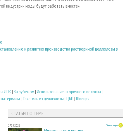
той индустрии моды будут работать вместе».
го
сстановлению и развитию производства растворимой целлюлозы в
сы ЛПК
|
За рубежом
|
Использование вторичного волокна
|
, материалы
|
Текстиль из целлюлозы
|
ЦБП
|
Швеция
СТАТЬИ ПО ТЕМЕ
27.05.2026
Тема номера
Миллионы под ногами