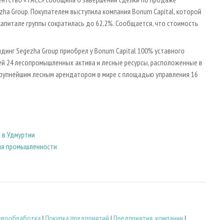
ha Group. Покупателем выступила компания Bonum Capital, которой
капитале группы сократилась до 62,2%. Сообщается, что стоимость
динг Segezha Group приобрел у Bonum Capital 100% уставного
й 24 лесопромышленных актива и лесные ресурсы, расположенные в
 крупнейшим лесным арендатором в мире с площадью управления 16
 в Удмуртии
ия промышленности
евообработка
|
Покупка предприятий
|
Предприятия, компании
|