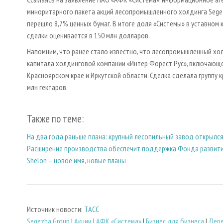
миноритарного пакета акций лесопромышленного холдинга Segez
перешло 8,7% ценных бумаг. В итоге доля «Системы» в уставном 
сделки оценивается в 150 млн долларов.
Напомним, что ранее стало известно, что лесопромышленный хол
капитала холдинговой компании «Интер Форест Рус», включающе
Красноярском крае и Иркутской области. Сделка сделала группу
млн гектаров.
Также по теме:
На два года раньше плана: крупный лесопильный завод открылся
Расширение производства обеспечит поддержка Фонда развит
Shelon – новое имя, новые планы
Источник новости:
ТАСС
Segezha Group
|
Акции
|
АФК «Система»
|
Бизнес для бизнеса
|
Дер