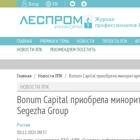
Вход
EN
ГЛАВНАЯ
РУБРИКИ И ТЕМЫ
НОВОСТИ
ПРОЕКТЫ ЛПИ
АР
НОВОСТИ ЛПК
РЕКОМЕНДУЕМ ПОСЕТИТЬ
Главная
Новости ЛПК
Bonum Capital приобрела миноритарн
НОВОСТИ ЛПК
Bonum Capital приобрела минори
Segezha Group
Россия
30.12.2021 09:57
Ссылаясь на заявление ПАО «АФК «Система», информационное аг