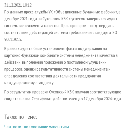
СУШКА ДРЕВЕСИНЫ
ПЕРСОНЫ
КОНТАКТЫ
РЕКЛАМА
31.12.2021 10:12
По данным пресс-службы УК «Объединенные бумажные фабрики», в
ПРОИЗВОДСТВО ДРЕВЕСНЫХ ПЛИТ
МОБИЛЬНЫЕ ВЫСТАВКИ
РЕКЛАМА НА САЙТЕ
декабре 2021 года на Сухонском КБК с успехом завершился аудит
ДЕРЕВЯННОЕ ДОМОСТРОЕНИЕ
ОФИЦИАЛЬНЫЕ ДЕЛЕГАЦИИ
системы менеджмента качества. Цель проверки – подтвердить
ПРОИЗВОДСТВО МЕБЕЛИ
соответствие действующей системы требованиям стандарта ISO
ПРИОРИТЕТНЫЕ ИНВЕСТПРОЕКТЫ
9001:2015.
БИОЭНЕРГЕТИКА
RUSSIAN FORESTRY REVIEW
В рамках аудита были установлены факты поддержания на
ЦБП
ГАЗЕТА ЛЕСПРОМФОРУМ
картонно-бумажном комбинате системы менеджмента качества в
ИНСТРУМЕНТ И МАТЕРИАЛЫ
БИБЛИОТЕКА СПЕЦИАЛИСТА
действии, выполнения положения о постоянном улучшении
процессов, оценки результативности системы менеджмента и
определения соответствия деятельности предприятия
международному стандарту.
По результатам проверки Сухонский КБК получил соответствующие
свидетельства. Сертификат действителен до 17 декабря 2024 года.
Также по теме:
Чем грозит подорожание макулатуры