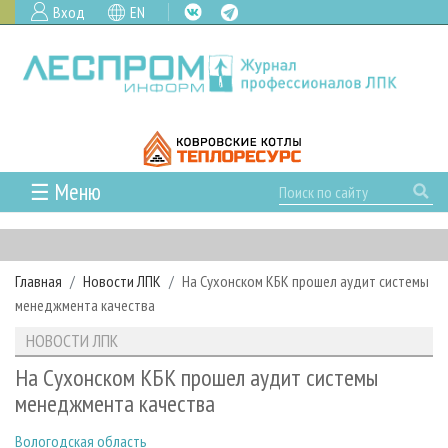
Вход
EN
☰ Меню
ГЛАВНАЯ
РУБРИКИ И ТЕМЫ
Главная
Новости ЛПК
На Сухонском КБК прошел аудит системы
РУБРИКИ ЖУРНАЛА
НОВОСТИ
менеджмента качества
ЛЕСНОЕ ХОЗЯЙСТВО
КАЛЕНДАРЬ СОБЫТИЙ
ПРОЕКТЫ ЛПИ
НОВОСТИ ЛПК
ЛЕСОЗАГОТОВКА
НОВОСТИ ЛПК
АНАЛИТИКА
АРХИВ
На Сухонском КБК прошел аудит системы
ЛЕСОПИЛЕНИЕ
НОВОСТИ ЖУРНАЛА
ПРЕДПРИЯТИЯ ЛПК
АРХИВ ЖУРНАЛОВ
менеджмента качества
О ЖУРНАЛЕ
ДЕРЕВООБРАБОТКА
НОВОСТИ КОМПАНИЙ
ЛЕСНЫЕ РЕГИОНЫ РОССИИ
СТАТЬИ
ПОДПИСКА
РЕКЛАМОДАТЕЛЯМ
Вологодская область