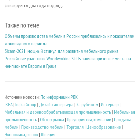
фиксируется два года подряд.
Также по теме:
Объемы производства мебели в России приблизились к показателям
доковидного периода
Sicam-2021: мощный стимул для развития мебельного рынка
Российские участники Woodworking Skills заняли призовые места на
чемпионате Европы в Граце
Источник новости:
По информации РБК
IKEA
|
Ingka Group
|
Дизайн интерьера
|
За рубежом
|
Интерьер
|
Мебельная и деревообрабатывающая промышленность
|
Мебельная
промышленность
|
Обзор рынка
|
Предприятия, компании
|
Продажа
мебели
|
Производство мебели
|
Торговля
|
Ценообразование
|
Экономика, рынок
|
Швеция