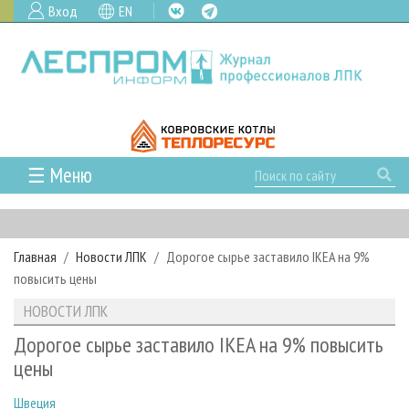
Вход
EN
☰ Меню
ГЛАВНАЯ
РУБРИКИ И ТЕМЫ
Главная
Новости ЛПК
Дорогое сырье заставило IKEA на 9%
РУБРИКИ ЖУРНАЛА
НОВОСТИ
повысить цены
ЛЕСНОЕ ХОЗЯЙСТВО
КАЛЕНДАРЬ СОБЫТИЙ
ПРОЕКТЫ ЛПИ
НОВОСТИ ЛПК
ЛЕСОЗАГОТОВКА
НОВОСТИ ЛПК
АНАЛИТИКА
АРХИВ
Дорогое сырье заставило IKEA на 9% повысить
ЛЕСОПИЛЕНИЕ
НОВОСТИ ЖУРНАЛА
ПРЕДПРИЯТИЯ ЛПК
АРХИВ ЖУРНАЛОВ
цены
О ЖУРНАЛЕ
ДЕРЕВООБРАБОТКА
НОВОСТИ КОМПАНИЙ
ЛЕСНЫЕ РЕГИОНЫ РОССИИ
СТАТЬИ
ПОДПИСКА
РЕКЛАМОДАТЕЛЯМ
Швеция