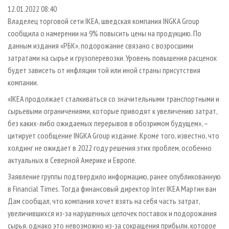
СУШКА ДРЕВЕСИНЫ
ПЕРСОНЫ
КОНТАКТЫ
РЕКЛАМА
12.01.2022 08:40
Владелец торговой сети IKEA, шведская компания INGKA Group
ПРОИЗВОДСТВО ДРЕВЕСНЫХ ПЛИТ
МОБИЛЬНЫЕ ВЫСТАВКИ
РЕКЛАМА НА САЙТЕ
сообщила о намерении на 9% повысить цены на продукцию. По
ДЕРЕВЯННОЕ ДОМОСТРОЕНИЕ
ОФИЦИАЛЬНЫЕ ДЕЛЕГАЦИИ
данным издания «РБК», подорожание связано с возросшими
ПРОИЗВОДСТВО МЕБЕЛИ
затратами на сырье и грузоперевозки. Уровень повышения расценок
ПРИОРИТЕТНЫЕ ИНВЕСТПРОЕКТЫ
будет зависеть от инфляции той или иной страны присутствия
БИОЭНЕРГЕТИКА
RUSSIAN FORESTRY REVIEW
компании.
ЦБП
ГАЗЕТА ЛЕСПРОМФОРУМ
«IKEA продолжает сталкиваться со значительными транспортными и
ИНСТРУМЕНТ И МАТЕРИАЛЫ
БИБЛИОТЕКА СПЕЦИАЛИСТА
сырьевыми ограничениями, которые приводят к увеличению затрат,
без каких-либо ожидаемых перерывов в обозримом будущем», –
цитирует сообщение INGKA Group издание. Кроме того, известно, что
холдинг не ожидает в 2022 году решения этих проблем, особенно
актуальных в Северной Америке и Европе.
Заявление группы подтвердило информацию, ранее опубликованную
в Financial Times. Тогда финансовый директор Inter IKEA Мартин ван
Дам сообщал, что компания хочет взять на себя часть затрат,
увеличившихся из-за нарушенных цепочек поставок и подорожания
сырья, однако это невозможно из-за сокращения прибыли, которое