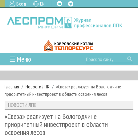
Вход
EN
☰ Меню
ГЛАВНАЯ
РУБРИКИ И ТЕМЫ
Главная
Новости ЛПК
«Свеза» реализует на Вологодчине
РУБРИКИ ЖУРНАЛА
НОВОСТИ
приоритетный инвестпроект в области освоения лесов
ЛЕСНОЕ ХОЗЯЙСТВО
КАЛЕНДАРЬ СОБЫТИЙ
ПРОЕКТЫ ЛПИ
НОВОСТИ ЛПК
ЛЕСОЗАГОТОВКА
НОВОСТИ ЛПК
АНАЛИТИКА
АРХИВ
«Свеза» реализует на Вологодчине
ЛЕСОПИЛЕНИЕ
НОВОСТИ ЖУРНАЛА
ПРЕДПРИЯТИЯ ЛПК
АРХИВ ЖУРНАЛОВ
приоритетный инвестпроект в области
О ЖУРНАЛЕ
освоения лесов
ДЕРЕВООБРАБОТКА
НОВОСТИ КОМПАНИЙ
ЛЕСНЫЕ РЕГИОНЫ РОССИИ
СТАТЬИ
ПОДПИСКА
РЕКЛАМОДАТЕЛЯМ