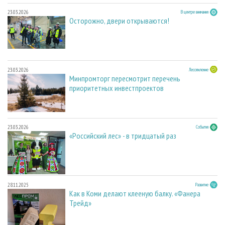
23.03.2026
В центре внимания
Осторожно, двери открываются!
23.03.2026
Лесопиление
Минпромторг пересмотрит перечень
приоритетных инвестпроектов
23.03.2026
События
«Российский лес» - в тридцатый раз
28.11.2025
Развитие
Как в Коми делают клееную балку. «Фанера
Трейд»