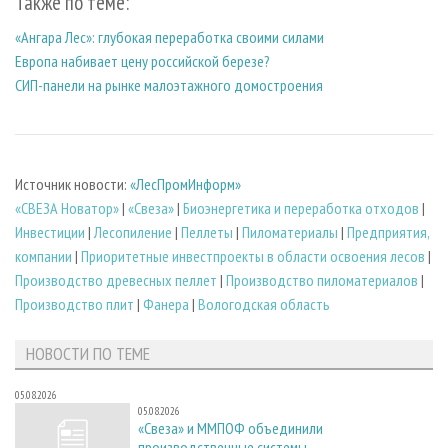
Также по теме:
«Ангара Лес»: глубокая переработка своими силами
Европа набивает цену российской березе?
СИП-панели на рынке малоэтажного домостроения
Источник новости:
«ЛесПромИнформ»
«СВЕЗА Новатор»
|
«Свеза»
|
Биoэнергетика и переработка отходов
|
Инвестиции
|
Лесопиление
|
Пеллеты
|
Пиломатериалы
|
Предприятия,
компании
|
Приоритетные инвестпроекты в области освоения лесов
|
Производство древесных пеллет
|
Производство пиломатериалов
|
Производство плит
|
Фанера
|
Вологодская область
НОВОСТИ ПО ТЕМЕ
05.08.2026
05.08.2026
«Свеза» и ММПОФ объединили
производственные системы