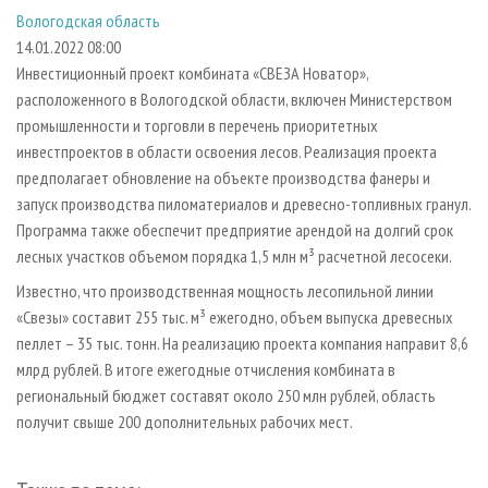
СУШКА ДРЕВЕСИНЫ
ПЕРСОНЫ
КОНТАКТЫ
РЕКЛАМА
Вологодская область
14.01.2022 08:00
ПРОИЗВОДСТВО ДРЕВЕСНЫХ ПЛИТ
МОБИЛЬНЫЕ ВЫСТАВКИ
РЕКЛАМА НА САЙТЕ
Инвестиционный проект комбината «СВЕЗА Новатор»,
ДЕРЕВЯННОЕ ДОМОСТРОЕНИЕ
ОФИЦИАЛЬНЫЕ ДЕЛЕГАЦИИ
расположенного в Вологодской области, включен Министерством
ПРОИЗВОДСТВО МЕБЕЛИ
ПРИОРИТЕТНЫЕ ИНВЕСТПРОЕКТЫ
промышленности и торговли в перечень приоритетных
инвестпроектов в области освоения лесов. Реализация проекта
БИОЭНЕРГЕТИКА
RUSSIAN FORESTRY REVIEW
предполагает обновление на объекте производства фанеры и
ЦБП
ГАЗЕТА ЛЕСПРОМФОРУМ
запуск производства пиломатериалов и древесно-топливных гранул.
Программа также обеспечит предприятие арендой на долгий срок
ИНСТРУМЕНТ И МАТЕРИАЛЫ
БИБЛИОТЕКА СПЕЦИАЛИСТА
лесных участков объемом порядка 1,5 млн м³ расчетной лесосеки.
Известно, что производственная мощность лесопильной линии
«Свезы» составит 255 тыс. м³ ежегодно, объем выпуска древесных
пеллет – 35 тыс. тонн. На реализацию проекта компания направит 8,6
млрд рублей. В итоге ежегодные отчисления комбината в
региональный бюджет составят около 250 млн рублей, область
получит свыше 200 дополнительных рабочих мест.