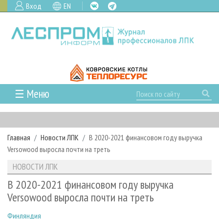
Вход
EN
☰ Меню
ГЛАВНАЯ
РУБРИКИ И ТЕМЫ
Главная
Новости ЛПК
В 2020-2021 финансовом году выручка
РУБРИКИ ЖУРНАЛА
НОВОСТИ
Versowood выросла почти на треть
ЛЕСНОЕ ХОЗЯЙСТВО
КАЛЕНДАРЬ СОБЫТИЙ
ПРОЕКТЫ ЛПИ
НОВОСТИ ЛПК
ЛЕСОЗАГОТОВКА
НОВОСТИ ЛПК
АНАЛИТИКА
АРХИВ
В 2020-2021 финансовом году выручка
ЛЕСОПИЛЕНИЕ
НОВОСТИ ЖУРНАЛА
ПРЕДПРИЯТИЯ ЛПК
АРХИВ ЖУРНАЛОВ
Versowood выросла почти на треть
О ЖУРНАЛЕ
ДЕРЕВООБРАБОТКА
НОВОСТИ КОМПАНИЙ
ЛЕСНЫЕ РЕГИОНЫ РОССИИ
СТАТЬИ
ПОДПИСКА
РЕКЛАМОДАТЕЛЯМ
Финляндия