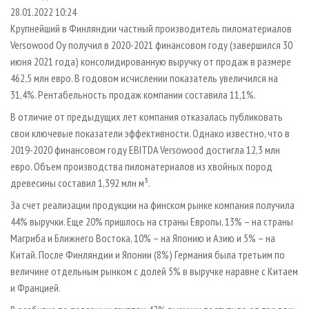
СУШКА ДРЕВЕСИНЫ
ПЕРСОНЫ
КОНТАКТЫ
РЕКЛАМА
28.01.2022 10:24
Крупнейший в Финляндии частный производитель пиломатериалов
ПРОИЗВОДСТВО ДРЕВЕСНЫХ ПЛИТ
МОБИЛЬНЫЕ ВЫСТАВКИ
РЕКЛАМА НА САЙТЕ
Versowood Oy получил в 2020-2021 финансовом году (завершился 30
ДЕРЕВЯННОЕ ДОМОСТРОЕНИЕ
ОФИЦИАЛЬНЫЕ ДЕЛЕГАЦИИ
июня 2021 года) консолидированную выручку от продаж в размере
ПРОИЗВОДСТВО МЕБЕЛИ
462,5 млн евро. В годовом исчислении показатель увеличился на
ПРИОРИТЕТНЫЕ ИНВЕСТПРОЕКТЫ
31,4%. Рентабельность продаж компании составила 11,1%.
БИОЭНЕРГЕТИКА
RUSSIAN FORESTRY REVIEW
В отличие от предыдущих лет компания отказалась публиковать
ЦБП
ГАЗЕТА ЛЕСПРОМФОРУМ
свои ключевые показатели эффективности. Однако известно, что в
ИНСТРУМЕНТ И МАТЕРИАЛЫ
БИБЛИОТЕКА СПЕЦИАЛИСТА
2019-2020 финансовом году EBITDA Versowood достигла 12,3 млн
евро. Объем производства пиломатериалов из хвойных пород
древесины составил 1,392 млн м³.
За счет реализации продукции на финском рынке компания получила
44% выручки. Еще 20% пришлось на страны Европы, 13% – на страны
Магриба и Ближнего Востока, 10% – на Японию и Азию и 5% – на
Китай. После Финляндии и Японии (8%) Германия была третьим по
величине отдельным рынком с долей 5% в выручке наравне с Китаем
и Францией.