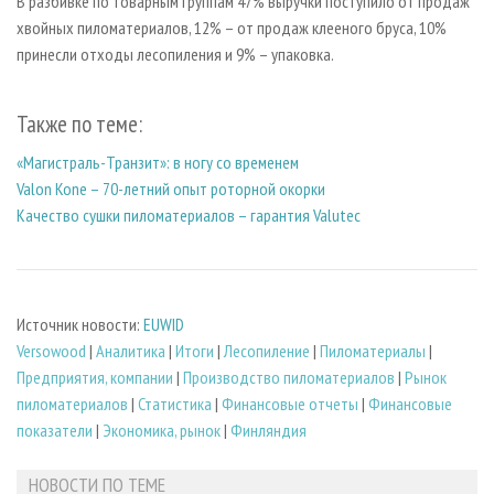
В разбивке по товарным группам 47% выручки поступило от продаж
хвойных пиломатериалов, 12% – от продаж клееного бруса, 10%
принесли отходы лесопиления и 9% – упаковка.
Также по теме:
«Магистраль-Транзит»: в ногу со временем
Valon Kone – 70-летний опыт роторной окорки
Качество сушки пиломатериалов – гарантия Valutec
Источник новости:
EUWID
Versowood
|
Аналитика
|
Итоги
|
Лесопиление
|
Пиломатериалы
|
Предприятия, компании
|
Производство пиломатериалов
|
Рынок
пиломатериалов
|
Статистика
|
Финансовые отчеты
|
Финансовые
показатели
|
Экономика, рынок
|
Финляндия
НОВОСТИ ПО ТЕМЕ