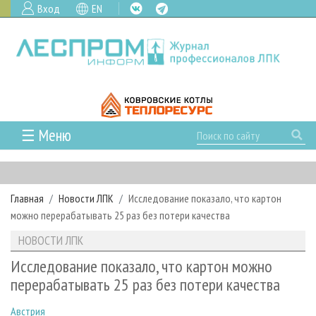
Вход
EN
☰ Меню
ГЛАВНАЯ
РУБРИКИ И ТЕМЫ
Главная
Новости ЛПК
Исследование показало, что картон
РУБРИКИ ЖУРНАЛА
НОВОСТИ
можно перерабатывать 25 раз без потери качества
ЛЕСНОЕ ХОЗЯЙСТВО
КАЛЕНДАРЬ СОБЫТИЙ
ПРОЕКТЫ ЛПИ
НОВОСТИ ЛПК
ЛЕСОЗАГОТОВКА
НОВОСТИ ЛПК
АНАЛИТИКА
АРХИВ
Исследование показало, что картон можно
ЛЕСОПИЛЕНИЕ
НОВОСТИ ЖУРНАЛА
ПРЕДПРИЯТИЯ ЛПК
АРХИВ ЖУРНАЛОВ
перерабатывать 25 раз без потери качества
О ЖУРНАЛЕ
ДЕРЕВООБРАБОТКА
НОВОСТИ КОМПАНИЙ
ЛЕСНЫЕ РЕГИОНЫ РОССИИ
СТАТЬИ
ПОДПИСКА
РЕКЛАМОДАТЕЛЯМ
Австрия