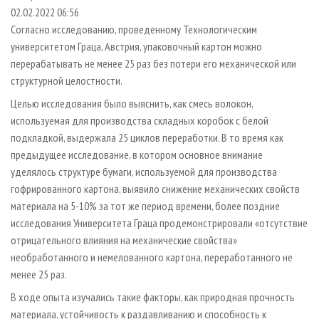
СУШКА ДРЕВЕСИНЫ
ПЕРСОНЫ
КОНТАКТЫ
РЕКЛАМА
02.02.2022 06:56
Согласно исследованию, проведенному Технологическим
ПРОИЗВОДСТВО ДРЕВЕСНЫХ ПЛИТ
МОБИЛЬНЫЕ ВЫСТАВКИ
РЕКЛАМА НА САЙТЕ
университетом Граца, Австрия, упаковочный картон можно
ДЕРЕВЯННОЕ ДОМОСТРОЕНИЕ
ОФИЦИАЛЬНЫЕ ДЕЛЕГАЦИИ
перерабатывать не менее 25 раз без потери его механической или
ПРОИЗВОДСТВО МЕБЕЛИ
структурной целостности.
ПРИОРИТЕТНЫЕ ИНВЕСТПРОЕКТЫ
БИОЭНЕРГЕТИКА
Целью исследования было выяснить, как смесь волокон,
RUSSIAN FORESTRY REVIEW
используемая для производства складных коробок с белой
ЦБП
ГАЗЕТА ЛЕСПРОМФОРУМ
подкладкой, выдержала 25 циклов переработки. В то время как
ИНСТРУМЕНТ И МАТЕРИАЛЫ
БИБЛИОТЕКА СПЕЦИАЛИСТА
предыдущее исследование, в котором основное внимание
уделялось структуре бумаги, используемой для производства
гофрированного картона, выявило снижение механических свойств
материала на 5-10% за тот же период времени, более поздние
исследования Университета Граца продемонстрировали «отсутствие
отрицательного влияния на механические свойства»
необработанного и немелованного картона, переработанного не
менее 25 раз.
В ходе опыта изучались такие факторы, как природная прочность
материала, устойчивость к раздавливанию и способность к