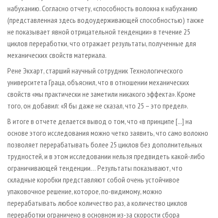
набуханию. Согласно отчету, «способность волокна к набуханию
(представленная здесь водоудерживающей способностью) также
не показывает явной отрицательной тенденции» в течение 25
циклов переработки, что отражает результаты, полученные для
механических свойств материала.
Рене Экхарт, старший научный сотрудник Технологического
университета Граца, объяснил, что в отношении механических
свойств «мы практически не заметили никакого эффекта». Кроме
того, он добавил: «Я бы даже не сказал, что 25 – это предел».
В итоге в отчете делается вывод о том, что «в принципе [...] на
основе этого исследования можно четко заявить, что само волокно
позволяет перерабатывать более 25 циклов без дополнительных
трудностей, и в этом исследовании нельзя предвидеть какой-либо
ограничивающей тенденции… Результаты показывают, что
складные коробки представляют собой очень устойчивое
упаковочное решение, которое, по-видимому, можно
перерабатывать любое количество раз, а количество циклов
переработки ограничено в основном из-за скорости сбора