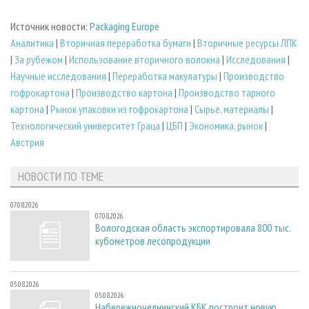
Источник новости:
Packaging Europe
Аналитика
|
Вторичная переработка бумаги
|
Вторичные ресурсы ЛПК
|
За рубежом
|
Использование вторичного волокна
|
Исследования
|
Научные исследования
|
Переработка макулатуры
|
Производство
гофрокартона
|
Производство картона
|
Производство тарного
картона
|
Рынок упаковки из гофрокартона
|
Сырье, материалы
|
Технологический университет Граца
|
ЦБП
|
Экономика, рынок
|
Австрия
НОВОСТИ ПО ТЕМЕ
07.08.2026
07.08.2026
Вологодская область экспортировала 800 тыс.
кубометров лесопродукции
05.08.2026
05.08.2026
Набережночелнинский КБК построит новую