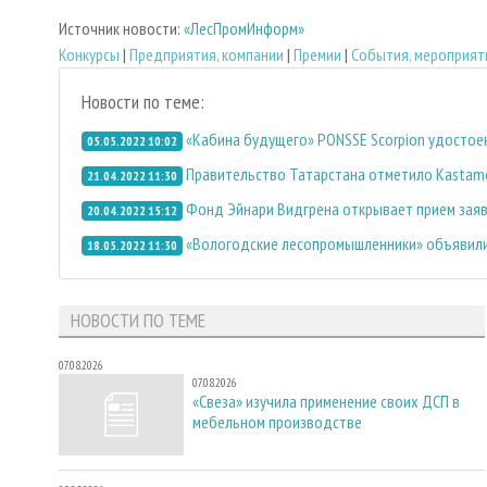
Источник новости:
«ЛесПромИнформ»
Конкурсы
|
Предприятия, компании
|
Премии
|
События, мероприят
Новости по теме:
«Кабина будущего» PONSSE Scorpion удостоен
05.05.2022 10:02
Правительство Татарстана отметило Kastam
21.04.2022 11:30
Фонд Эйнари Видгрена открывает прием заяво
20.04.2022 15:12
«Вологодские лесопромышленники» объявили
18.05.2022 11:30
НОВОСТИ ПО ТЕМЕ
07.08.2026
07.08.2026
«Свеза» изучила применение своих ДСП в
мебельном производстве