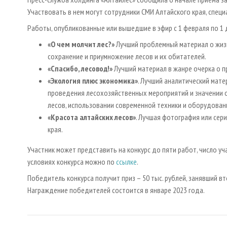
Участвовать в нем могут сотрудники СМИ Алтайского края, спец
Работы, опубликованные или вышедшие в эфир с 1 февраля по 1 
«О чем молчит лес?»
Лучший проблемный материал о жизн
сохранение и приумножение лесов и их обитателей.
«Спасибо, лесовод!»
Лучший материал в жанре очерка о п
«Экология плюс экономика»
. Лучший аналитический мате
проведения лесохозяйственных мероприятий и значении 
лесов, использовании современной техники и оборудовани
«Красота алтайских лесов»
. Лучшая фотография или сер
края.
Участник может представить на конкурс до пяти работ, число у
условиях конкурса можно по
ссылке
.
Победитель конкурса получит приз – 50 тыс. рублей, занявший вто
Награждение победителей состоится в январе 2023 года.