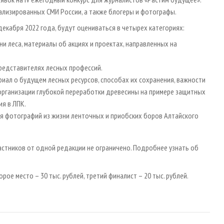
иализированных СМИ России, а также блогеры и фотографы.
декабря 2022 года, будут оцениваться в четырех категориях:
и леса, материалы об акциях и проектах, направленных на
редставителях лесных профессий.
риал о будущем лесных ресурсов, способах их сохранения, важности
организации глубокой переработки древесины на примере защитных
я в ЛПК.
ия фотографий из жизни ленточных и приобских боров Алтайского
частников от одной редакции не ограничено. Подробнее узнать об
рое место – 30 тыс. рублей, третий финалист – 20 тыс. рублей.