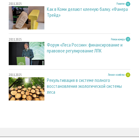
28.11.2025
Развитие
Как в Коми делают клееную балку. «Фанера
Трейд»
28.11.2025
Регион номера
Форум «Леса России»: финансирование и
правовое регулирование ЛПК
28.11.2025
Лесное хозяйство
Рекультивация в системе полного
восстановления экологической системы
леса