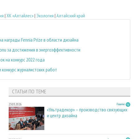
ия
|
ХК «Алтайлес»
|
Экология
|
Алтайский край
а награды Fennia Prize в области дизайна
onu за достижения в энергоэффективности
к на конкурс 2022 года
 конкурс журналистских работ
СТАТЬИ ПО ТЕМЕ
23.03.2026
Развитие
«Ультрадекор» – производство связующих
и центр дизайна