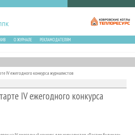
ХИВ
О ЖУРНАЛЕ
РЕКЛАМОДАТЕЛЯМ
рте IV ежегодного конкурса журналистов
тарте IV ежегодного конкурса
явок на IV ежегодный конкурс для журналистов «Растим будущее».