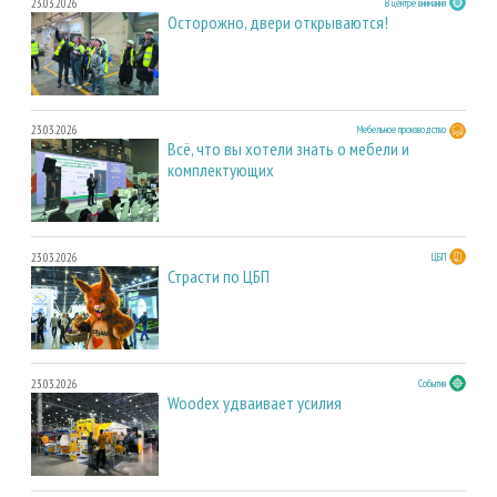
23.03.2026
В центре внимания
Осторожно, двери открываются!
23.03.2026
Мебельное производство
Всё, что вы хотели знать о мебели и
комплектующих
23.03.2026
ЦБП
Страсти по ЦБП
23.03.2026
События
Woodex удваивает усилия