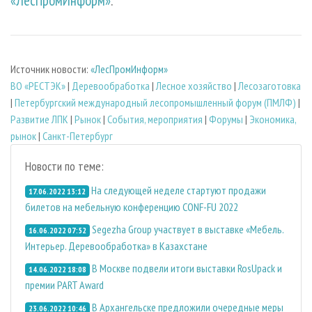
«ЛесПромИнформ»
.
Источник новости:
«ЛесПромИнформ»
ВО «РЕСТЭК»
|
Деревообработка
|
Лесное хозяйство
|
Лесозаготовка
|
Петербургский международный лесопромышленный форум (ПМЛФ)
|
Развитие ЛПК
|
Рынок
|
События, мероприятия
|
Форумы
|
Экономика,
рынок
|
Санкт-Петербург
Новости по теме:
На следующей неделе стартуют продажи
17.06.2022 13:12
билетов на мебельную конференцию CONF-FU 2022
Segezha Group участвует в выставке «Мебель.
16.06.2022 07:52
Интерьер. Деревообработка» в Казахстане
В Москве подвели итоги выставки RosUpack и
14.06.2022 18:08
премии PART Award
В Архангельске предложили очередные меры
23.06.2022 10:46