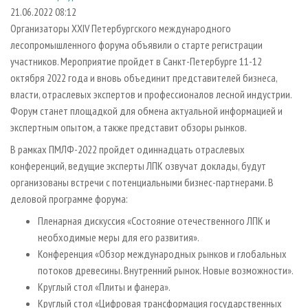
СУШКА ДРЕВЕСИНЫ
ПЕРСОНЫ
КОНТАКТЫ
РЕКЛАМА
21.06.2022 08:12
Организаторы XXIV Петербургского международного
ПРОИЗВОДСТВО ДРЕВЕСНЫХ ПЛИТ
МОБИЛЬНЫЕ ВЫСТАВКИ
РЕКЛАМА НА САЙТЕ
лесопромышленного форума объявили о старте регистрации
ДЕРЕВЯННОЕ ДОМОСТРОЕНИЕ
ОФИЦИАЛЬНЫЕ ДЕЛЕГАЦИИ
участников. Мероприятие пройдет в Санкт-Петербурге 11-12
ПРОИЗВОДСТВО МЕБЕЛИ
октября 2022 года и вновь объединит представителей бизнеса,
ПРИОРИТЕТНЫЕ ИНВЕСТПРОЕКТЫ
власти, отраслевых экспертов и профессионалов лесной индустрии.
БИОЭНЕРГЕТИКА
RUSSIAN FORESTRY REVIEW
Форум станет площадкой для обмена актуальной информацией и
ЦБП
ГАЗЕТА ЛЕСПРОМФОРУМ
экспертным опытом, а также представит обзоры рынков.
ИНСТРУМЕНТ И МАТЕРИАЛЫ
БИБЛИОТЕКА СПЕЦИАЛИСТА
В рамках ПМЛФ-2022 пройдет одиннадцать отраслевых
конференций, ведущие эксперты ЛПК озвучат доклады, будут
организованы встречи с потенциальными бизнес-партнерами. В
деловой программе форума:
Пленарная дискуссия «Состояние отечественного ЛПК и
необходимые меры для его развития».
Конференция «Обзор международных рынков и глобальных
потоков древесины. Внутренний рынок. Новые возможности».
Круглый стол «Плиты и фанера».
Круглый стол «Цифровая трансформация государственных