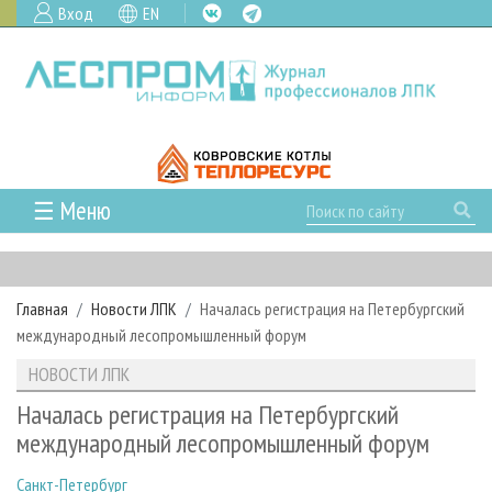
Вход
EN
☰ Меню
ГЛАВНАЯ
РУБРИКИ И ТЕМЫ
Главная
Новости ЛПК
Началась регистрация на Петербургский
РУБРИКИ ЖУРНАЛА
НОВОСТИ
международный лесопромышленный форум
ЛЕСНОЕ ХОЗЯЙСТВО
КАЛЕНДАРЬ СОБЫТИЙ
ПРОЕКТЫ ЛПИ
НОВОСТИ ЛПК
ЛЕСОЗАГОТОВКА
НОВОСТИ ЛПК
АНАЛИТИКА
АРХИВ
Началась регистрация на Петербургский
ЛЕСОПИЛЕНИЕ
НОВОСТИ ЖУРНАЛА
ПРЕДПРИЯТИЯ ЛПК
АРХИВ ЖУРНАЛОВ
международный лесопромышленный форум
О ЖУРНАЛЕ
ДЕРЕВООБРАБОТКА
НОВОСТИ КОМПАНИЙ
ЛЕСНЫЕ РЕГИОНЫ РОССИИ
СТАТЬИ
ПОДПИСКА
РЕКЛАМОДАТЕЛЯМ
Санкт-Петербург