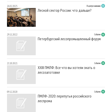
26.02.2025
В центре внимания
Лесной сектор России: что дальше?
29.11.2022
События
Петербургский лесопромышленный форум
21.10.2021
События
XXIII ПМЛФ: Все что вы хотели знать о
лесозаготовке
09.12.2020
События
ПМЛФ-2020: перепутья российского
леспрома