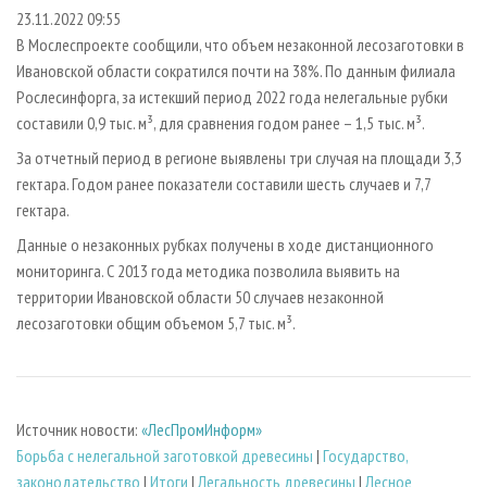
СУШКА ДРЕВЕСИНЫ
ПЕРСОНЫ
КОНТАКТЫ
РЕКЛАМА
23.11.2022 09:55
В Мослеспроекте сообщили, что объем незаконной лесозаготовки в
ПРОИЗВОДСТВО ДРЕВЕСНЫХ ПЛИТ
МОБИЛЬНЫЕ ВЫСТАВКИ
РЕКЛАМА НА САЙТЕ
Ивановской области сократился почти на 38%. По данным филиала
ДЕРЕВЯННОЕ ДОМОСТРОЕНИЕ
ОФИЦИАЛЬНЫЕ ДЕЛЕГАЦИИ
Рослесинфорга, за истекший период 2022 года нелегальные рубки
ПРОИЗВОДСТВО МЕБЕЛИ
составили 0,9 тыс. м³, для сравнения годом ранее – 1,5 тыс. м³.
ПРИОРИТЕТНЫЕ ИНВЕСТПРОЕКТЫ
БИОЭНЕРГЕТИКА
За отчетный период в регионе выявлены три случая на площади 3,3
RUSSIAN FORESTRY REVIEW
гектара. Годом ранее показатели составили шесть случаев и 7,7
ЦБП
ГАЗЕТА ЛЕСПРОМФОРУМ
гектара.
ИНСТРУМЕНТ И МАТЕРИАЛЫ
БИБЛИОТЕКА СПЕЦИАЛИСТА
Данные о незаконных рубках получены в ходе дистанционного
мониторинга. С 2013 года методика позволила выявить на
территории Ивановской области 50 случаев незаконной
лесозаготовки общим объемом 5,7 тыс. м³.
Источник новости:
«ЛесПромИнформ»
Борьба с нелегальной заготовкой древесины
|
Государство,
законодательство
|
Итоги
|
Легальность древесины
|
Лесное