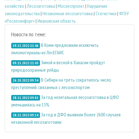
хозяйство
|
Лесозаготовка
|
Мослеспроект
|
Нарушение
законодательства
|
Незаконная лесозаготовка
|
Статистика
|
ФГБУ
«Рослесинфорг»
|
Ивановская область
Новости по теме:
В Коми предложили исключить
19.11.2022 11:46
пиломатериалы из ЛесЕГАИС
Зимой и весной в Хакасии пройдут
09.11.2022 11:45
природоохранные рейды
В Сибири на треть сократилось число
26.10.2022 09:34
преступлений, связанных с лесоэкспортом
За год нелегальная лесозаготовка в ЦФО
28.11.2022 09:01
уменьшилась на 15%
За год в ДФО выявили более 2600 случаев
28.11.2022 09:14
незаконной лесозаготовки