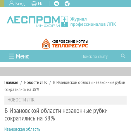
Вход
EN
☰ Меню
ГЛАВНАЯ
РУБРИКИ И ТЕМЫ
Главная
Новости ЛПК
В Ивановской области незаконные рубки
РУБРИКИ ЖУРНАЛА
НОВОСТИ
сократились на 38%
ЛЕСНОЕ ХОЗЯЙСТВО
КАЛЕНДАРЬ СОБЫТИЙ
ПРОЕКТЫ ЛПИ
НОВОСТИ ЛПК
ЛЕСОЗАГОТОВКА
НОВОСТИ ЛПК
АНАЛИТИКА
АРХИВ
В Ивановской области незаконные рубки
ЛЕСОПИЛЕНИЕ
НОВОСТИ ЖУРНАЛА
ПРЕДПРИЯТИЯ ЛПК
АРХИВ ЖУРНАЛОВ
сократились на 38%
О ЖУРНАЛЕ
ДЕРЕВООБРАБОТКА
НОВОСТИ КОМПАНИЙ
ЛЕСНЫЕ РЕГИОНЫ РОССИИ
СТАТЬИ
ПОДПИСКА
РЕКЛАМОДАТЕЛЯМ
Ивановская область