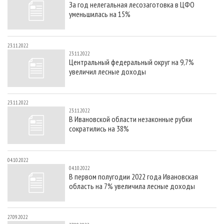
За год нелегальная лесозаготовка в ЦФО
СУШКА ДРЕВЕСИНЫ
ПЕРСОНЫ
КОНТАКТЫ
РЕКЛАМА
уменьшилась на 15%
ПРОИЗВОДСТВО ДРЕВЕСНЫХ ПЛИТ
МОБИЛЬНЫЕ ВЫСТАВКИ
РЕКЛАМА НА САЙТЕ
ДЕРЕВЯННОЕ ДОМОСТРОЕНИЕ
ОФИЦИАЛЬНЫЕ ДЕЛЕГАЦИИ
23.11.2022
23.11.2022
ПРОИЗВОДСТВО МЕБЕЛИ
ПРИОРИТЕТНЫЕ ИНВЕСТПРОЕКТЫ
Центральный федеральный округ на 9,7%
увеличил лесные доходы
БИОЭНЕРГЕТИКА
RUSSIAN FORESTRY REVIEW
ЦБП
ГАЗЕТА ЛЕСПРОМФОРУМ
23.11.2022
ИНСТРУМЕНТ И МАТЕРИАЛЫ
БИБЛИОТЕКА СПЕЦИАЛИСТА
23.11.2022
В Ивановской области незаконные рубки
сократились на 38%
04.10.2022
04.10.2022
В первом полугодии 2022 года Ивановская
область на 7% увеличила лесные доходы
27.09.2022