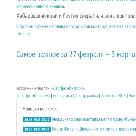
корреляционного анализа.
Хабаровский край и Якутия сократили зоны контрол
В полном объеме от плана площадь зон контроля все еще не сок
области.
Самое важное за 27 февраля – 3 марта
Источник новости:
«ЛесПромИнформ»
«ЛесПромИнформ»
|
Аналитика
|
Обзор рынка
|
Развитие ЛПК
|
Эко
Новости по теме:
Международная выставка целлюлозно-бумажн
10.03.2023 13:12
Södra: Жители Швеции хотят жить в деревян
10.03.2023 08:00