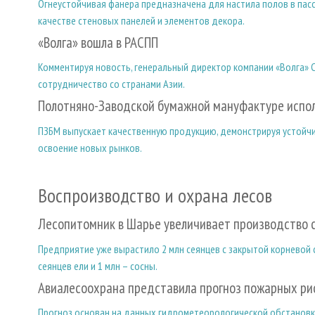
Огнеустойчивая фанера предназначена для настила полов в пасс
качестве стеновых панелей и элементов декора.
«Волга» вошла в РАСПП
Комментируя новость, генеральный директор компании «Волга» 
сотрудничество со странами Азии.
Полотняно-Заводской бумажной мануфактуре испол
ПЗБМ выпускает качественную продукцию, демонстрируя устойчи
освоение новых рынков.
Воспроизводство и охрана лесов
Лесопитомник в Шарье увеличивает производство 
Предприятие уже вырастило 2 млн сеянцев с закрытой корневой с
сеянцев ели и 1 млн – сосны.
Авиалесоохрана представила прогноз пожарных рис
Прогноз основан на данных гидрометеорологической обстановк