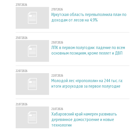
27.07.2026
27.07.2026
Иркутская область перевыполнила план по
доходам от лесов на 4,9%
23.07.2026
23.07.2026
ЛПК в первом полугодии: падение по всем
основным позициям, кроме пеллет и ДВП
22.07.2026
22.07.2026
Молодой лес «пропололи» на 244 тыс. га:
итоги агроуходов за первое полугодие
21.07.2026
21.07.2026
Хабаровский край намерен развивать
деревянное домостроение и новые
технологии