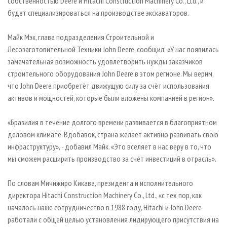
собственностью Deere и Hitachi Construction Machinery Co., Ltd., и
будет специализироваться на производстве экскаваторов.
Майк Мэк, глава подразделения Строительной и
Лесозаготовительной Техники John Deere, сообщил: «У нас появилась
замечательная возможность удовлетворить нужды заказчиков
строительного оборудования John Deere в этом регионе. Мы верим,
что John Deere приобретёт движущую силу за счёт использования
активов и мощностей, которые были вложены компанией в регион».
«Бразилия в течение долгого времени развивается в благоприятном
деловом климате. Вдобавок, страна желает активно развивать свою
инфраструктуру», - добавил Майк. «Это вселяет в нас веру в то, что
мы сможем расширить производство за счёт инвестиций в отрасль».
По словам Мичижиро Кикава, президента и исполнительного
директора Hitachi Construction Machinery Co., Ltd., «с тех пор, как
началось наше сотрудничество в 1988 году, Hitachi и John Deere
работали с общей целью установления лидирующего присутствия на