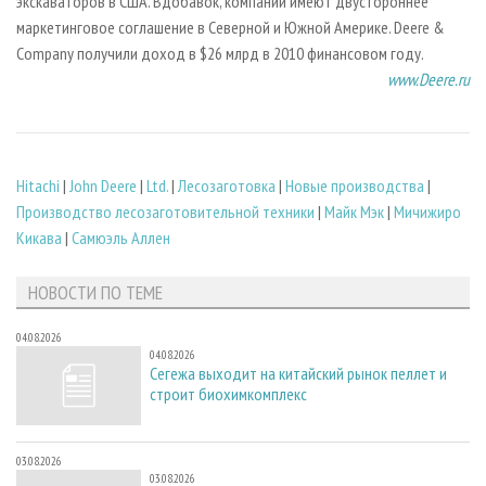
экскаваторов в США. Вдобавок, компании имеют двустороннее
маркетинговое соглашение в Северной и Южной Америке. Deere &
Company получили доход в $26 млрд в 2010 финансовом году.
www.
D
eere.ru
Hitachi
|
John Deere
|
Ltd.
|
Лесозаготовка
|
Новые производства
|
Производство лесозаготовительной техники
|
Майк Мэк
|
Мичижиро
Кикава
|
Самюэль Аллен
НОВОСТИ ПО ТЕМЕ
04.08.2026
04.08.2026
Сегежа выходит на китайский рынок пеллет и
строит биохимкомплекс
03.08.2026
03.08.2026