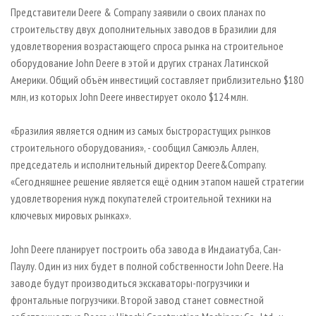
СУШКА ДРЕВЕСИНЫ
ПЕРСОНЫ
КОНТАКТЫ
РЕКЛАМА
Представители Deere & Company заявили о своих планах по
строительству двух дополнительных заводов в Бразилии для
ПРОИЗВОДСТВО ДРЕВЕСНЫХ ПЛИТ
МОБИЛЬНЫЕ ВЫСТАВКИ
РЕКЛАМА НА САЙТЕ
удовлетворения возрастающего спроса рынка на строительное
ДЕРЕВЯННОЕ ДОМОСТРОЕНИЕ
ОФИЦИАЛЬНЫЕ ДЕЛЕГАЦИИ
оборудование John Deere в этой и других странах Латинской
ПРОИЗВОДСТВО МЕБЕЛИ
Америки. Общий объём инвестиций составляет приблизительно $180
ПРИОРИТЕТНЫЕ ИНВЕСТПРОЕКТЫ
млн, из которых John Deere инвестирует около $124 млн.
БИОЭНЕРГЕТИКА
RUSSIAN FORESTRY REVIEW
ЦБП
ГАЗЕТА ЛЕСПРОМФОРУМ
«Бразилия является одним из самых быстрорастущих рынков
строительного оборудования», - сообщил Самюэль Аллен,
ИНСТРУМЕНТ И МАТЕРИАЛЫ
БИБЛИОТЕКА СПЕЦИАЛИСТА
председатель и исполнительный директор Deere&Company.
«Сегодняшнее решение является ещё одним этапом нашей стратегии
удовлетворения нужд покупателей строительной техники на
ключевых мировых рынках».
John Deere планирует построить оба завода в Индаиатуба, Сан-
Паулу. Один из них будет в полной собственности John Deere. На
заводе будут производиться экскаваторы-погрузчики и
фронтальные погрузчики. Второй завод станет совместной