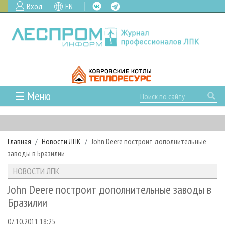
Вход
EN
☰ Меню
ГЛАВНАЯ
РУБРИКИ И ТЕМЫ
Главная
Новости ЛПК
John Deere построит дополнительные
РУБРИКИ ЖУРНАЛА
НОВОСТИ
заводы в Бразилии
ЛЕСНОЕ ХОЗЯЙСТВО
КАЛЕНДАРЬ СОБЫТИЙ
ПРОЕКТЫ ЛПИ
НОВОСТИ ЛПК
ЛЕСОЗАГОТОВКА
НОВОСТИ ЛПК
АНАЛИТИКА
АРХИВ
John Deere построит дополнительные заводы в
ЛЕСОПИЛЕНИЕ
НОВОСТИ ЖУРНАЛА
ПРЕДПРИЯТИЯ ЛПК
АРХИВ ЖУРНАЛОВ
Бразилии
О ЖУРНАЛЕ
ДЕРЕВООБРАБОТКА
НОВОСТИ КОМПАНИЙ
ЛЕСНЫЕ РЕГИОНЫ РОССИИ
СТАТЬИ
ПОДПИСКА
РЕКЛАМОДАТЕЛЯМ
07.10.2011 18:25