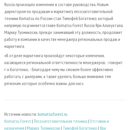
СУШКА ДРЕВЕСИНЫ
ПЕРСОНЫ
Russia произошло изменение в составе руководства. Новым
КОНТАКТЫ
РЕКЛАМА
директором по продажам и маркетингу лесозаготовительной
ПРОИЗВОДСТВО ДРЕВЕСНЫХ ПЛИТ
МОБИЛЬНЫЕ ВЫСТАВКИ
РЕКЛАМА НА САЙТЕ
техники Komatsu по России стал Тимофей Богатенко, который
ДЕРЕВЯННОЕ ДОМОСТРОЕНИЕ
ОФИЦИАЛЬНЫЕ ДЕЛЕГАЦИИ
напрямую подчиняется главе Komatsu Forest Russia Яри Алахухтала.
Маркку Туомикоски, прежде занимавший эту должность, продолжит
ПРОИЗВОДСТВО МЕБЕЛИ
ПРИОРИТЕТНЫЕ ИНВЕСТПРОЕКТЫ
работу в компании в качестве менеджера региональных продаж и
БИОЭНЕРГЕТИКА
RUSSIAN FORESTRY REVIEW
маркетинга.
ЦБП
ГАЗЕТА ЛЕСПРОМФОРУМ
«В отделе маркетинга произойдут некоторые изменения,
ИНСТРУМЕНТ И МАТЕРИАЛЫ
БИБЛИОТЕКА СПЕЦИАЛИСТА
касающиеся региональной ответственности менеджеров, - говорит
г-н Богатенко, - благодаря чему мы сможем более эффективно
работать с дилерами, а также уделять больше внимания тем
регионам, которые особенно важны для нас».
Источник новости:
komatsuforest.ru
Komatsu Forest
|
Лесозаготовительная техника
|
Отставки и
назначения
|
Маркку Туомикоски
|
Тимофей Богатенко
|
Яри