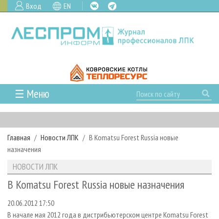
Вход
EN
☰ Меню
ГЛАВНАЯ
РУБРИКИ И ТЕМЫ
Главная
Новости ЛПК
В Komatsu Forest Russia новые
РУБРИКИ ЖУРНАЛА
НОВОСТИ
назначения
ЛЕСНОЕ ХОЗЯЙСТВО
КАЛЕНДАРЬ СОБЫТИЙ
ПРОЕКТЫ ЛПИ
НОВОСТИ ЛПК
ЛЕСОЗАГОТОВКА
НОВОСТИ ЛПК
АНАЛИТИКА
АРХИВ
В Komatsu Forest Russia новые назначения
ЛЕСОПИЛЕНИЕ
НОВОСТИ ЖУРНАЛА
ПРЕДПРИЯТИЯ ЛПК
АРХИВ ЖУРНАЛОВ
О ЖУРНАЛЕ
20.06.2012 17:50
ДЕРЕВООБРАБОТКА
НОВОСТИ КОМПАНИЙ
ЛЕСНЫЕ РЕГИОНЫ РОССИИ
СТАТЬИ
ПОДПИСКА
РЕКЛАМОДАТЕЛЯМ
В начале мая 2012 года в дистрибьютерском центре Komatsu Forest