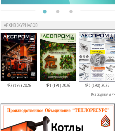
АРХИВ ЖУРНАЛОВ
№2 (192) 2026
№1 (191) 2026
№6 (190) 2025
Все журналы