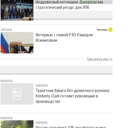
Недревесный потенциал. Дикоросы как
стратегический ресурс для ЛПК
МЕДИА
27.05.2026
Тема номера
Интервью с главой РЭО Рашидом
Исмаиловым
Смотреть все
04.08.2026
04.08.2026
Туалетная бумага без древесного волокна:
Kimberly-Clark готовит революцию в
производстве
04.08.2026
04.08.2026
Россия сохранила 10% китайского рынка