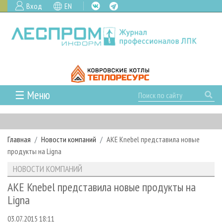
Вход
EN
☰ Меню
ГЛАВНАЯ
РУБРИКИ И ТЕМЫ
Главная
Новости компаний
AKE Knebel представила новые
РУБРИКИ ЖУРНАЛА
НОВОСТИ
продукты на Ligna
ЛЕСНОЕ ХОЗЯЙСТВО
КАЛЕНДАРЬ СОБЫТИЙ
ПРОЕКТЫ ЛПИ
НОВОСТИ КОМПАНИЙ
ЛЕСОЗАГОТОВКА
НОВОСТИ ЛПК
АНАЛИТИКА
АРХИВ
AKE Knebel представила новые продукты на
ЛЕСОПИЛЕНИЕ
НОВОСТИ ЖУРНАЛА
ПРЕДПРИЯТИЯ ЛПК
АРХИВ ЖУРНАЛОВ
Ligna
О ЖУРНАЛЕ
ДЕРЕВООБРАБОТКА
НОВОСТИ КОМПАНИЙ
ЛЕСНЫЕ РЕГИОНЫ РОССИИ
СТАТЬИ
ПОДПИСКА
РЕКЛАМОДАТЕЛЯМ
03.07.2015 18:11