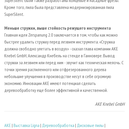
SuperSilent были также разработаны концевые и насадные фрезы.
Кроме того, пила была представлена модернизированная пила
SuperSilent.
Меньше стружки, выше стойкость режущего инструмента
Главная идея Zerspanung 2.0 заключается в том, чтобы как можно
быстрее удалить стружку перед лезвием инструмента. «Стружка
должна свободно улетать в воздух» - сказал глава компании AKE
Knebel GmbH, Александр Кнебель на стенде в Ганновере. Вывод
стружки за лезвием или перед ним - звучит как техническая мелочь. С
точки зрения распиленного или отфрезерованного дерева
небольшие улучшения в производстве несут в себе огромную
экономию. Инновации АКЕ имеют потенциал сделать
деревообработку еще более эффективной и качественной.
AKE
Knebel
GmbH
AKE
|
Выставка Ligna
|
Деревообработка
|
Дисковые пилы
|