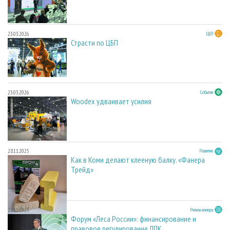
23.03.2026
ЦБП
Страсти по ЦБП
23.03.2026
События
Woodex удваивает усилия
28.11.2025
Развитие
Как в Коми делают клееную балку. «Фанера
Трейд»
28.11.2025
Регион номера
Форум «Леса России»: финансирование и
правовое регулирование ЛПК