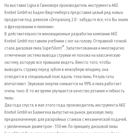
СУШКА ДРЕВЕСИНЫ
ПЕРСОНЫ
КОНТАКТЫ
РЕКЛАМА
На выставке Ligna в Ганновере производитель инструмента AKE
Knebel GmbH из Баден-Вюртемберга представил целый ряд новых
ПРОИЗВОДСТВО ДРЕВЕСНЫХ ПЛИТ
МОБИЛЬНЫЕ ВЫСТАВКИ
РЕКЛАМА НА САЙТЕ
продуктов под девизом «Zerspanung 2.0 - забудьте все, что Вы знали
ДЕРЕВЯННОЕ ДОМОСТРОЕНИЕ
ОФИЦИАЛЬНЫЕ ДЕЛЕГАЦИИ
о фрезеровании и пилении».
ПРОИЗВОДСТВО МЕБЕЛИ
В действительности инновационные разработки компании AKE
ПРИОРИТЕТНЫЕ ИНВЕСТПРОЕКТЫ
Knebel GmbH поставили учебники с ног на голову. Отправной точкой
БИОЭНЕРГЕТИКА
RUSSIAN FORESTRY REVIEW
®
стала дисковая пила SuperSilent
. Запатентованная и многократно
ЦБП
ГАЗЕТА ЛЕСПРОМФОРУМ
отмеченная система вывода стружки не похожа на классическую
систему, которую все привыкли видеть. Вместо того, чтобы
ИНСТРУМЕНТ И МАТЕРИАЛЫ
БИБЛИОТЕКА СПЕЦИАЛИСТА
выводить стружку перед зубом в межзубную впадину, она
отводится в специальный пояс вдоль тела пилы. Результаты
впечатляют. Звуковая энергия снижается на 99% и пила работает
очень тихо. В то же время улучшается качество резания и гибкость
пилы.
Два года спустя, в мае этого года, производитель инструмента AKE
Knebel GmbH из Балингена выпустил на рынок дисковую пилу,
предназначенную для раскройных станков с механической подачей,
с увеличенным диаметром - 350 мм. По принципу дисковой пилы