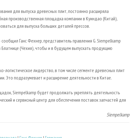
вания для выпуска древесных плит, постоянно расширяла
абная производственная площадка компании в Куиндао (Китай),
ьзоваться для выпуска больших деталей прессов.
 сообщил Ганс Фехнер, представитель правления G. Siempelkamp
 Блатнице (Чехия), чтобы и в будущем выпускать продукцию
о-логистическое лидерство, в том числе сегменте древесных плит
ии. Это подразумевает и расширение деятельности в Китае.
адок, Siempelkamp будет продолжать укреплять деятельность
ческий и сервисный центр для обеспечения поставок запчастей для
Siempelkamp
ерсонала
|
Ганс Фехнер
|
Германия