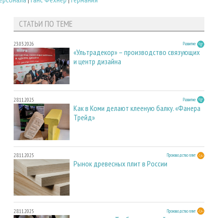
СТАТЬИ ПО ТЕМЕ
23.03.2026
Развитие
«Ультрадекор» – производство связующих
и центр дизайна
28.11.2025
Развитие
Как в Коми делают клееную балку. «Фанера
Трейд»
28.11.2025
Производство плит
Рынок древесных плит в России
28.11.2025
Производство плит