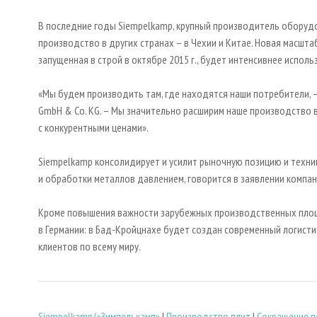
В последние годы Siempelkamp, крупный производитель оборудо
производство в других странах – в Чехии и Китае. Новая масшт
запущенная в строй в октябре 2015 г., будет интенсивнее испол
«Мы будем производить там, где находятся наши потребители, –
GmbH & Co. KG. – Мы значительно расширим наше производство в
с конкурентными ценами».
Siempelkamp консолидирует и усилит рыночную позицию и техник
и обработки металлов давлением, говорится в заявлении компан
Кроме повышения важности зарубежных производственных площ
в Германии: в Бад-Кройцнахе будет создан современный логисти
клиентов по всему миру.
Siempelkamp/«Зимпелькамп»
|
Производство плит
|
Сокращение п