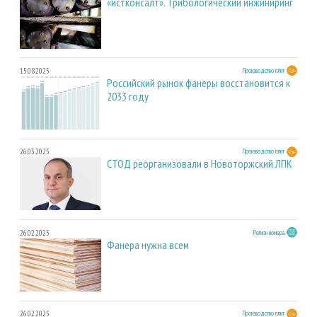
«истконсалт». Трибологический инжиниринг
15.08.2025
Производство плит
Российский рынок фанеры восстановится к
2033 году
26.03.2025
Производство плит
СТОД реорганизовали в Новоторжский ЛПК
26.02.2025
Регион номера
Фанера нужна всем
26.02.2025
Производство плит