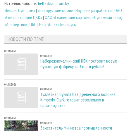
Источник новости:
bellesbumprom.by
«Беллесбумпром»
|
«Белорусские обои»
|
Научные разработки
|
ОАО
«Светлогорский ЦКК»
|
ОАО «Слонимский картонно-бумажный завод
«Альбертин»
|
ЦБП
|
Республика Беларусь
НОВОСТИ ПО ТЕМЕ
05.08.2026
05.08.2026
Набережночелнинский КБК построит новую
бумажную фабрику за 3 млрд рублей
04.08.2026
04.08.2026
Туалетная бумага без древесного волокна:
Kimberly-Clark готовит революцию в
производстве
03.08.2026
03.08.2026
Заместитель Министра промышленности