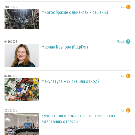
28.11.2025
ЦБП
Многообразие одинаковых решений
04.10.2025
Персона
Марина Каунова (PulpFor)
04.10.2025
ЦБП
Макулатура – сырье или отход?
15.08.2025
ЦБП
Курс на консолидацию и стратегическую
адаптацию отрасли