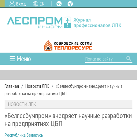
Вход
EN
☰ Меню
ГЛАВНАЯ
РУБРИКИ И ТЕМЫ
Главная
Новости ЛПК
«Беллесбумпром» внедряет научные
РУБРИКИ ЖУРНАЛА
НОВОСТИ
разработки на предприятиях ЦБП
ЛЕСНОЕ ХОЗЯЙСТВО
КАЛЕНДАРЬ СОБЫТИЙ
ПРОЕКТЫ ЛПИ
НОВОСТИ ЛПК
ЛЕСОЗАГОТОВКА
НОВОСТИ ЛПК
АНАЛИТИКА
АРХИВ
«Беллесбумпром» внедряет научные разработки
ЛЕСОПИЛЕНИЕ
НОВОСТИ ЖУРНАЛА
ПРЕДПРИЯТИЯ ЛПК
АРХИВ ЖУРНАЛОВ
на предприятиях ЦБП
О ЖУРНАЛЕ
ДЕРЕВООБРАБОТКА
НОВОСТИ КОМПАНИЙ
ЛЕСНЫЕ РЕГИОНЫ РОССИИ
СТАТЬИ
ПОДПИСКА
РЕКЛАМОДАТЕЛЯМ
Республика Беларусь