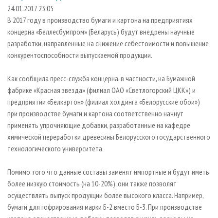
СУШКА ДРЕВЕСИНЫ
ПЕРСОНЫ
КОНТАКТЫ
РЕКЛАМА
24.01.2017 23:05
В 2017 году в производство бумаги и картона на предприятиях
ПРОИЗВОДСТВО ДРЕВЕСНЫХ ПЛИТ
МОБИЛЬНЫЕ ВЫСТАВКИ
РЕКЛАМА НА САЙТЕ
концерна «Беллесбумпром» (Беларусь) будут внедрены научные
ДЕРЕВЯННОЕ ДОМОСТРОЕНИЕ
ОФИЦИАЛЬНЫЕ ДЕЛЕГАЦИИ
разработки, направленные на снижение себестоимости и повышение
ПРОИЗВОДСТВО МЕБЕЛИ
конкурентоспособности выпускаемой продукции.
ПРИОРИТЕТНЫЕ ИНВЕСТПРОЕКТЫ
БИОЭНЕРГЕТИКА
RUSSIAN FORESTRY REVIEW
Как сообщила пресс-служба концерна, в частности, на Бумажной
ЦБП
ГАЗЕТА ЛЕСПРОМФОРУМ
фабрике «Красная звезда» (филиал ОАО «Светлогорский ЦКК») и
предприятии «Белкартон» (филиал холдинга «Белорусские обои»)
ИНСТРУМЕНТ И МАТЕРИАЛЫ
БИБЛИОТЕКА СПЕЦИАЛИСТА
при производстве бумаги и картона соответственно начнут
применять упрочняющие добавки, разработанные на кафедре
химической переработки древесины Белорусского государственного
технологического университета.
Помимо того что данные составы заменят импортные и будут иметь
более низкую стоимость (на 10-20%), они также позволят
осуществлять выпуск продукции более высокого класса. Например,
бумаги для гофрирования марки Б-2 вместо Б-3. При производстве