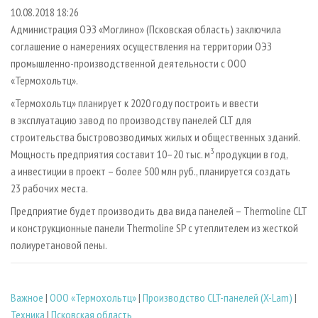
СУШКА ДРЕВЕСИНЫ
ПЕРСОНЫ
КОНТАКТЫ
РЕКЛАМА
10.08.2018 18:26
Администрация ОЭЗ «Моглино» (Псковская область) заключила
ПРОИЗВОДСТВО ДРЕВЕСНЫХ ПЛИТ
МОБИЛЬНЫЕ ВЫСТАВКИ
РЕКЛАМА НА САЙТЕ
соглашение о намерениях осуществления на территории ОЭЗ
ДЕРЕВЯННОЕ ДОМОСТРОЕНИЕ
ОФИЦИАЛЬНЫЕ ДЕЛЕГАЦИИ
промышленно-производственной деятельности с ООО
ПРОИЗВОДСТВО МЕБЕЛИ
«Термохольтц».
ПРИОРИТЕТНЫЕ ИНВЕСТПРОЕКТЫ
БИОЭНЕРГЕТИКА
«Термохольтц» планирует к 2020 году построить и ввести
RUSSIAN FORESTRY REVIEW
в эксплуатацию завод по производству панелей CLT для
ЦБП
ГАЗЕТА ЛЕСПРОМФОРУМ
строительства быстровозводимых жилых и общественных зданий.
ИНСТРУМЕНТ И МАТЕРИАЛЫ
БИБЛИОТЕКА СПЕЦИАЛИСТА
3
Мощность предприятия составит 10–20 тыс. м
продукции в год,
а инвестиции в проект – более 500 млн руб., планируется создать
23 рабочих места.
Предприятие будет производить два вида панелей – Thermoline CLT
и конструкционные панели Thermoline SP с утеплителем из жесткой
полиуретановой пены.
Важное
|
ООО «Термохольтц»
|
Производство CLT-панелей (X-Lam)
|
Техника
|
Псковская область