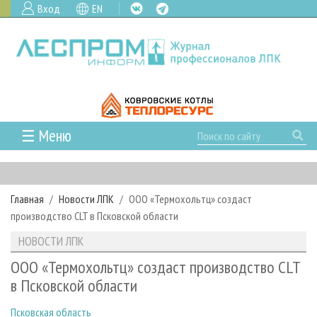
Вход
EN
☰ Меню
ГЛАВНАЯ
РУБРИКИ И ТЕМЫ
Главная
Новости ЛПК
ООО «Термохольтц» создаст
РУБРИКИ ЖУРНАЛА
НОВОСТИ
производство CLT в Псковской области
ЛЕСНОЕ ХОЗЯЙСТВО
КАЛЕНДАРЬ СОБЫТИЙ
ПРОЕКТЫ ЛПИ
НОВОСТИ ЛПК
ЛЕСОЗАГОТОВКА
НОВОСТИ ЛПК
АНАЛИТИКА
АРХИВ
ООО «Термохольтц» создаст производство CLT
ЛЕСОПИЛЕНИЕ
НОВОСТИ ЖУРНАЛА
ПРЕДПРИЯТИЯ ЛПК
АРХИВ ЖУРНАЛОВ
в Псковской области
О ЖУРНАЛЕ
ДЕРЕВООБРАБОТКА
НОВОСТИ КОМПАНИЙ
ЛЕСНЫЕ РЕГИОНЫ РОССИИ
СТАТЬИ
ПОДПИСКА
РЕКЛАМОДАТЕЛЯМ
Псковская область