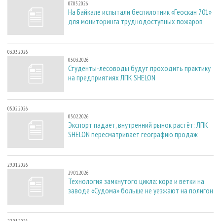
07.05.2026
На Байкале испытали беспилотник «Геоскан 701»
для мониторинга труднодоступных пожаров
03.03.2026
03.03.2026
Студенты-лесоводы будут проходить практику
на предприятиях ЛПК SHELON
05.02.2026
05.02.2026
Экспорт падает, внутренний рынок растёт: ЛПК
SHELON пересматривает географию продаж
29.01.2026
29.01.2026
Технология замкнутого цикла: кора и ветки на
заводе «Судома» больше не уезжают на полигон