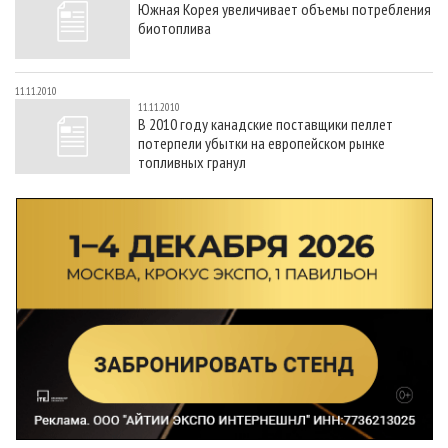
Южная Корея увеличивает объемы потребления
СУШКА ДРЕВЕСИНЫ
ПЕРСОНЫ
КОНТАКТЫ
РЕКЛАМА
биотоплива
ПРОИЗВОДСТВО ДРЕВЕСНЫХ ПЛИТ
МОБИЛЬНЫЕ ВЫСТАВКИ
РЕКЛАМА НА САЙТЕ
ДЕРЕВЯННОЕ ДОМОСТРОЕНИЕ
ОФИЦИАЛЬНЫЕ ДЕЛЕГАЦИИ
11.11.2010
11.11.2010
ПРОИЗВОДСТВО МЕБЕЛИ
ПРИОРИТЕТНЫЕ ИНВЕСТПРОЕКТЫ
В 2010 году канадские поставщики пеллет
потерпели убытки на европейском рынке
БИОЭНЕРГЕТИКА
RUSSIAN FORESTRY REVIEW
топливных гранул
ЦБП
ГАЗЕТА ЛЕСПРОМФОРУМ
ИНСТРУМЕНТ И МАТЕРИАЛЫ
БИБЛИОТЕКА СПЕЦИАЛИСТА