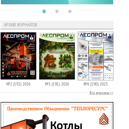
АРХИВ ЖУРНАЛОВ
№2 (192) 2026
№1 (191) 2026
№6 (190) 2025
Все журналы