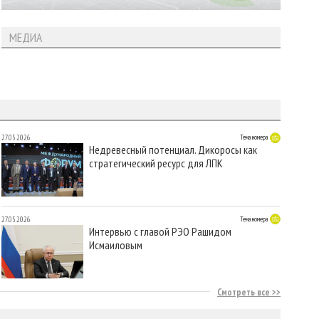
МЕДИА
27.05.2026
Тема номера
Недревесный потенциал. Дикоросы как
стратегический ресурс для ЛПК
27.05.2026
Тема номера
Интервью с главой РЭО Рашидом
Исмаиловым
Смотреть все