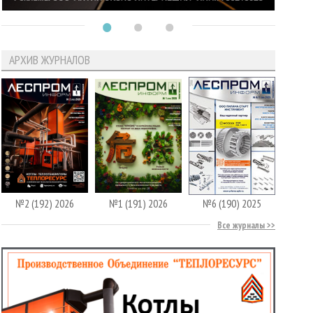
АРХИВ ЖУРНАЛОВ
№2 (192) 2026
№1 (191) 2026
№6 (190) 2025
Все журналы