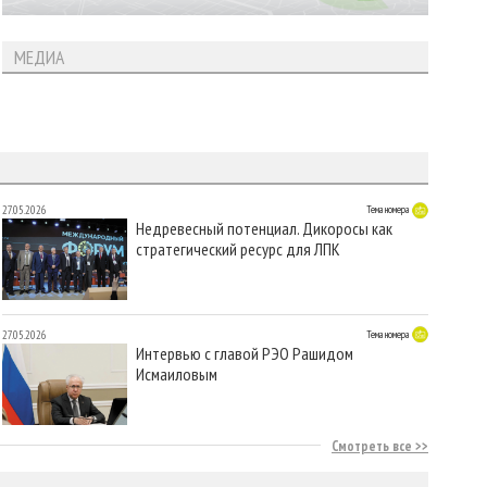
МЕДИА
27.05.2026
Тема номера
Недревесный потенциал. Дикоросы как
стратегический ресурс для ЛПК
27.05.2026
Тема номера
Интервью с главой РЭО Рашидом
Исмаиловым
Смотреть все